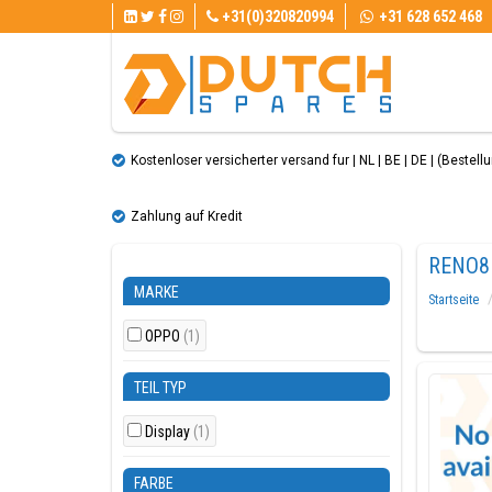
+31(0)320820994
+31 628 652 468
Kostenloser versicherter versand fur | NL | BE | DE | (Bestellun
Zahlung auf Kredit
RENO8
MARKE
Startseite
OPPO
(1)
TEIL TYP
Display
(1)
FARBE