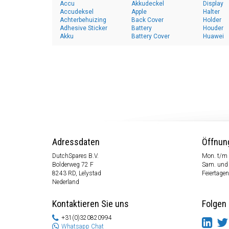
Accu
Akkudeckel
Display
Accudeksel
Apple
Halter
Achterbehuizing
Back Cover
Holder
Adhesive Sticker
Battery
Houder
Akku
Battery Cover
Huawei
Adressdaten
Öffnun
DutchSpares B.V.
Mon. t/m 
Bolderweg 72 F
Sam. und
8243 RD, Lelystad
Feiertagen
Nederland
Kontaktieren Sie uns
Folgen 
+31(0)320820994
Whatsapp Chat