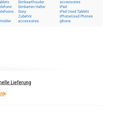
ablets
Simkaarthouder
accessories
elefone
Simkarten Halter
iPad
elefoons
Sony
iPad Used Tablets
Zubehör
iPhoneUsed Phones
 Holder
accessoires
iphone
elle Lieferung