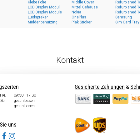
Klebe Folie
Middle Cover
Refurbished T
LCD Display Modul
Mittel Gehäuse
Refurbished T
LCD Display Module
Nokia
Refurbished T
Luidspreker
OnePlus
Samsung
Middenbehuizing
Plak Sticker
Sim Card Tray
Kontakt
gszeiten
Gesicherte Zahlungen
&
Schn
Fre.
09:30 - 17:30
 Son.
geschlossen
:
geschlossen
Sie uns