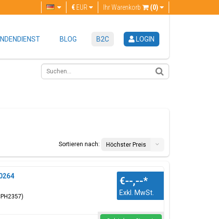
€
EUR
Ihr Warenkorb
(0)
NDENDIENST
BLOG
B2C
LOGIN
Sortieren nach:
Höchster Preis
0264
€--,--
*
Exkl. MwSt.
(CPH2357)