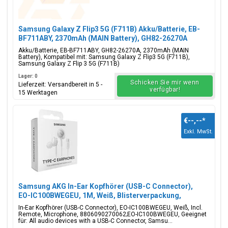
Samsung Galaxy Z Flip3 5G (F711B) Akku/Batterie, EB-
BF711ABY, 2370mAh (MAIN Battery), GH82-26270A
Akku/Batterie, EB-BF711ABY, GH82-26270A, 2370mAh (MAIN
Battery), Kompatibel mit: Samsung Galaxy Z Flip3 5G (F711B),
Samsung Galaxy Z Flip 3 5G (F711B)
Lager: 0
Schicken Sie mir wenn
Lieferzeit: Versandbereit in 5 -
verfügbar!
15 Werktagen
€--,--
*
Exkl. MwSt.
Samsung AKG In-Ear Kopfhörer (USB-C Connector),
EO-IC100BWEGEU, 1M, Weiß, Blisterverpackung,
8806090270062;EO-IC100BWEGEU
In-Ear Kopfhörer (USB-C Connector), EO-IC100BWEGEU, Weiß, Incl.
Remote, Microphone, 8806090270062;EO-IC100BWEGEU, Geeignet
für: All audio devices with a USB-C Connector, Samsu...