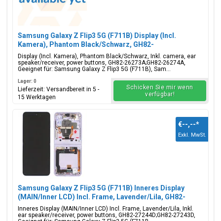
Samsung Galaxy Z Flip3 5G (F711B) Display (Incl.
Kamera), Phantom Black/Schwarz, GH82-
26273A;GH82-26274A
Display (Incl. Kamera), Phantom Black/Schwarz, Inkl. camera, ear
speaker/receiver, power buttons, GH82-26273A;GH82-26274A,
Geeignet für: Samsung Galaxy Z Flip3 5G (F711B), Sam...
Lager: 0
Schicken Sie mir wenn
Lieferzeit: Versandbereit in 5 -
verfügbar!
15 Werktagen
€--,--
*
Exkl. MwSt.
Samsung Galaxy Z Flip3 5G (F711B) Inneres Display
(MAIN/Inner LCD) Incl. Frame, Lavender/Lila, GH82-
27244D;GH82-27243D
Inneres Display (MAIN/Inner LCD) Incl. Frame, Lavender/Lila, Inkl.
ear speaker/receiver, power buttons, GH82-27244D;GH82-27243D,