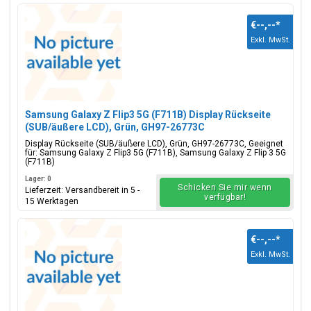
€--,--
*
Exkl. MwSt.
Samsung Galaxy Z Flip3 5G (F711B) Display Rückseite
(SUB/äußere LCD), Grün, GH97-26773C
Display Rückseite (SUB/äußere LCD), Grün, GH97-26773C, Geeignet
für: Samsung Galaxy Z Flip3 5G (F711B), Samsung Galaxy Z Flip 3 5G
(F711B)
Lager: 0
Schicken Sie mir wenn
Lieferzeit: Versandbereit in 5 -
verfügbar!
15 Werktagen
€--,--
*
Exkl. MwSt.