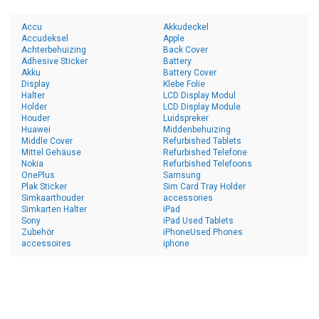
Accu
Akkudeckel
Accudeksel
Apple
Achterbehuizing
Back Cover
Adhesive Sticker
Battery
Akku
Battery Cover
Display
Klebe Folie
Halter
LCD Display Modul
Holder
LCD Display Module
Houder
Luidspreker
Huawei
Middenbehuizing
Middle Cover
Refurbished Tablets
Mittel Gehäuse
Refurbished Telefone
Nokia
Refurbished Telefoons
OnePlus
Samsung
Plak Sticker
Sim Card Tray Holder
Simkaarthouder
accessories
Simkarten Halter
iPad
Sony
iPad Used Tablets
Zubehör
iPhoneUsed Phones
accessoires
iphone