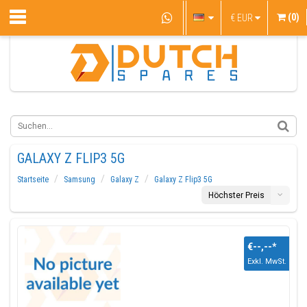
(0)
€
EUR
GALAXY Z FLIP3 5G
Startseite
Samsung
Galaxy Z
Galaxy Z Flip3 5G
Höchster Preis
€--,--
*
Exkl. MwSt.