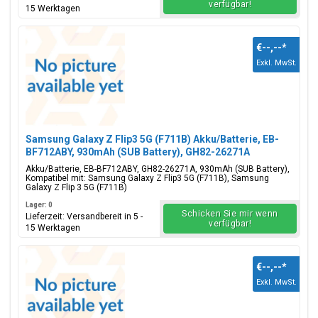
verfügbar!
15 Werktagen
€--,--
*
Exkl. MwSt.
Samsung Galaxy Z Flip3 5G (F711B) Akku/Batterie, EB-
BF712ABY, 930mAh (SUB Battery), GH82-26271A
Akku/Batterie, EB-BF712ABY, GH82-26271A, 930mAh (SUB Battery),
Kompatibel mit: Samsung Galaxy Z Flip3 5G (F711B), Samsung
Galaxy Z Flip 3 5G (F711B)
Lager: 0
Schicken Sie mir wenn
Lieferzeit: Versandbereit in 5 -
verfügbar!
15 Werktagen
€--,--
*
Exkl. MwSt.