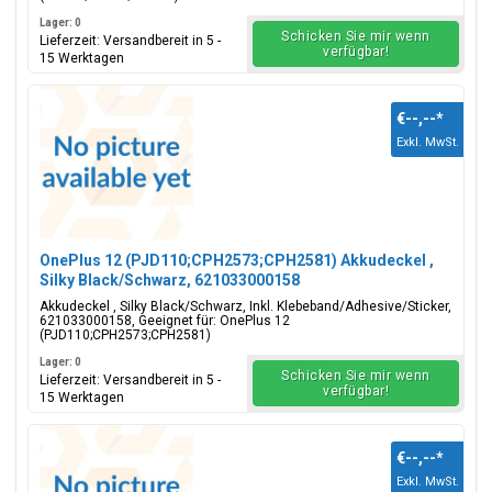
Lager: 0
Schicken Sie mir wenn
Lieferzeit: Versandbereit in 5 -
verfügbar!
15 Werktagen
€--,--
*
Exkl. MwSt.
OnePlus 12 (PJD110;CPH2573;CPH2581) Akkudeckel ,
Silky Black/Schwarz, 621033000158
Akkudeckel , Silky Black/Schwarz, Inkl. Klebeband/Adhesive/Sticker,
621033000158, Geeignet für: OnePlus 12
(PJD110;CPH2573;CPH2581)
Lager: 0
Schicken Sie mir wenn
Lieferzeit: Versandbereit in 5 -
verfügbar!
15 Werktagen
€--,--
*
Exkl. MwSt.