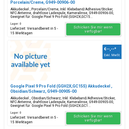
Porcelain/Creme, G949-00906-00
Akkudeckel , Porcelain/Creme, Inkl. Klebeband/Adhesive/Sticker,
NFC-Antenne, drahtlose Ladespule, Kameralinse, G949-00906-00,
Geeignet für: Google Pixel 9 Pro Fold (GGH2X;GC15...
Lager: 0
Schicken Sie mir wenn
Lieferzeit: Versandbereit in 5 -
verfügbar!
15 Werktagen
€--,--
*
Exkl. MwSt.
Google Pixel 9 Pro Fold (GGH2X;GC15S) Akkudeckel ,
Obsidian/Schwarz, G949-00905-00
Akkudeckel , Obsidian/Schwarz, Inkl. Klebeband/Adhesive/Sticker,
NFC-Antenne, drahtlose Ladespule, Kameralinse, G949-00905-00,
Geeignet für: Google Pixel 9 Pro Fold (GGH2X;GC1...
Lager: 0
Schicken Sie mir wenn
Lieferzeit: Versandbereit in 5 -
verfügbar!
15 Werktagen