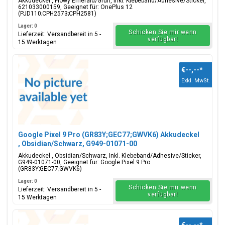
Akkudeckel , Flowy Emerald/Grün, Inkl. Klebeband/Adhesive/Sticker,
621033000159, Geeignet für: OnePlus 12
(PJD110;CPH2573;CPH2581)
Lager: 0
Schicken Sie mir wenn
Lieferzeit: Versandbereit in 5 -
verfügbar!
15 Werktagen
€--,--
*
Exkl. MwSt.
Google Pixel 9 Pro (GR83Y;GEC77;GWVK6) Akkudeckel
, Obsidian/Schwarz, G949-01071-00
Akkudeckel , Obsidian/Schwarz, Inkl. Klebeband/Adhesive/Sticker,
G949-01071-00, Geeignet für: Google Pixel 9 Pro
(GR83Y;GEC77;GWVK6)
Lager: 0
Schicken Sie mir wenn
Lieferzeit: Versandbereit in 5 -
verfügbar!
15 Werktagen