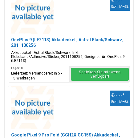
€--,--
*
Exkl. MwSt.
OnePlus 9 (LE2113) Akkudeckel , Astral Black/Schwarz,
2011100256
Akkudeckel , Astral Black/Schwarz, Inkl.
Klebeband/Adhesive/Sticker, 2011100256, Geeignet für: OnePlus 9
(LE2113)
Lager: 0
Schicken Sie mir wenn
Lieferzeit: Versandbereit in 5 -
verfügbar!
15 Werktagen
€--,--
*
Exkl. MwSt.
Google Pixel 9 Pro Fold (GGH2X;GC15S) Akkudeckel ,