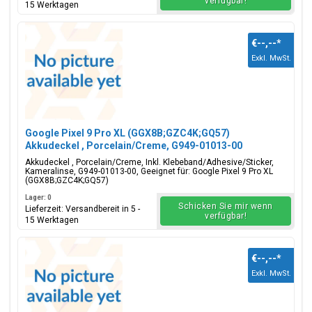
verfügbar!
15 Werktagen
€--,--
*
Exkl. MwSt.
Google Pixel 9 Pro XL (GGX8B;GZC4K;GQ57)
Akkudeckel , Porcelain/Creme, G949-01013-00
Akkudeckel , Porcelain/Creme, Inkl. Klebeband/Adhesive/Sticker,
Kameralinse, G949-01013-00, Geeignet für: Google Pixel 9 Pro XL
(GGX8B;GZC4K;GQ57)
Lager: 0
Schicken Sie mir wenn
Lieferzeit: Versandbereit in 5 -
verfügbar!
15 Werktagen
€--,--
*
Exkl. MwSt.