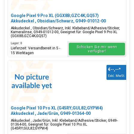
Google Pixel 9 Pro XL (GGX8B;GZC4K;GQ57)
Akkudeckel , Obsidian/Schwarz, G949-01012-00
Akkudeckel , Obsidian/Schwarz, Inkl. Klebeband/Adhesive/Sticker,
Kameralinse, G949-01012-00, Geeignet für: Google Pixel 9 Pro XL
(GGX8B;GZC4K;GQ57)
Lager: 0
Schicken Sie mir wenn
Lieferzeit: Versandbereit in 5 -
verfügbar!
15 Werktagen
€--,--
*
Exkl. MwSt.
Google Pixel 10 Pro XL (G45RY;GUL82;GYPW4)
Akkudeckel , Jade/Grün, G949-01364-00
Akkudeckel , Jade/Grün, Inkl. Klebeband/Adhesive/Sticker, G949-
01364-00, Geeignet für: Google Pixel 10 Pro XL
(G45RY;GUL82;GYPW4)