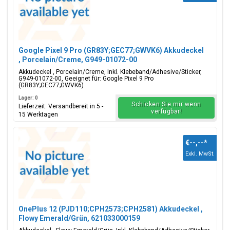
Google Pixel 9 Pro (GR83Y;GEC77;GWVK6) Akkudeckel
, Porcelain/Creme, G949-01072-00
Akkudeckel , Porcelain/Creme, Inkl. Klebeband/Adhesive/Sticker,
G949-01072-00, Geeignet für: Google Pixel 9 Pro
(GR83Y;GEC77;GWVK6)
Lager: 0
Schicken Sie mir wenn
Lieferzeit: Versandbereit in 5 -
verfügbar!
15 Werktagen
€--,--
*
Exkl. MwSt.
OnePlus 12 (PJD110;CPH2573;CPH2581) Akkudeckel ,
Flowy Emerald/Grün, 621033000159