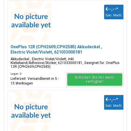
€--,--
*
Exkl. MwSt.
OnePlus 12R (CPH2609;CPH2585) Akkudeckel ,
Electric Violet/Violett, 621033000181
Akkudeckel , Electric Violet/Violett, Inkl.
Klebeband/Adhesive/Sticker, 621033000181, Geeignet für: OnePlus
12R (CPH2609;CPH2585)
Lager: 0
Schicken Sie mir wenn
Lieferzeit: Versandbereit in 5 -
verfügbar!
15 Werktagen
€--,--
*
Exkl. MwSt.