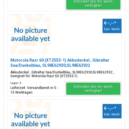
Schicken Sie mir wenn
verfügbar!
€--,--
*
Exkl. MwSt.
Motorola Razr 60 (XT2553-1) Akkudeckel , Gibraltar
Sea/Dunkelblau, SL98E62930;SL98E62932
Akkudeckel , Gibraltar Sea/Dunkelblau, SL98E62930;SL98E62932 ,
Geeignet für: Motorola Razr 60 (XT2553-1)
Lager: 0
Schicken Sie mir wenn
Lieferzeit: Versandbereit in 5 -
verfügbar!
15 Werktagen
€--,--
*
Exkl. MwSt.