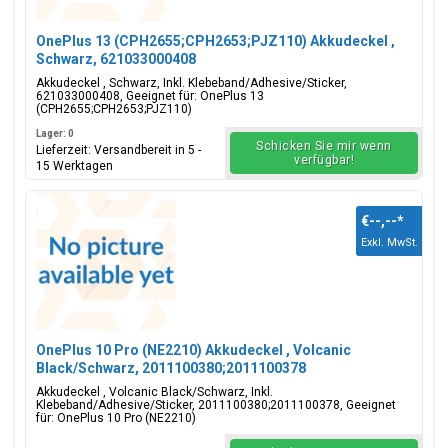
OnePlus 13 (CPH2655;CPH2653;PJZ110) Akkudeckel ,
Schwarz, 621033000408
Akkudeckel , Schwarz, Inkl. Klebeband/Adhesive/Sticker,
621033000408, Geeignet für: OnePlus 13
(CPH2655;CPH2653;PJZ110)
Lager: 0
Schicken Sie mir wenn
Lieferzeit: Versandbereit in 5 -
verfügbar!
15 Werktagen
€--,--
*
Exkl. MwSt.
OnePlus 10 Pro (NE2210) Akkudeckel , Volcanic
Black/Schwarz, 2011100380;2011100378
Akkudeckel , Volcanic Black/Schwarz, Inkl.
Klebeband/Adhesive/Sticker, 2011100380;2011100378, Geeignet
für: OnePlus 10 Pro (NE2210)