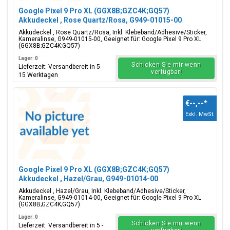
Google Pixel 9 Pro XL (GGX8B;GZC4K;GQ57)
Akkudeckel , Rose Quartz/Rosa, G949-01015-00
Akkudeckel , Rose Quartz/Rosa, Inkl. Klebeband/Adhesive/Sticker,
Kameralinse, G949-01015-00, Geeignet für: Google Pixel 9 Pro XL
(GGX8B;GZC4K;GQ57)
Lager: 0
Schicken Sie mir wenn
Lieferzeit: Versandbereit in 5 -
verfügbar!
15 Werktagen
€--,--
*
Exkl. MwSt.
Google Pixel 9 Pro XL (GGX8B;GZC4K;GQ57)
Akkudeckel , Hazel/Grau, G949-01014-00
Akkudeckel , Hazel/Grau, Inkl. Klebeband/Adhesive/Sticker,
Kameralinse, G949-01014-00, Geeignet für: Google Pixel 9 Pro XL
(GGX8B;GZC4K;GQ57)
Lager: 0
Schicken Sie mir wenn
Lieferzeit: Versandbereit in 5 -