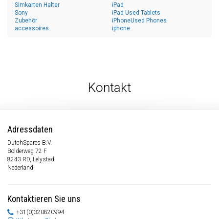
Simkarten Halter
iPad
Sony
iPad Used Tablets
Zubehör
iPhoneUsed Phones
accessoires
iphone
Kontakt
Adressdaten
DutchSpares B.V.
Bolderweg 72 F
8243 RD, Lelystad
Nederland
Kontaktieren Sie uns
+31(0)320820994