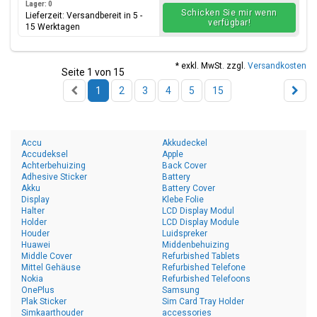
Lager: 0
Schicken Sie mir wenn
Lieferzeit: Versandbereit in 5 -
verfügbar!
15 Werktagen
* exkl. MwSt. zzgl.
Versandkosten
Seite 1 von 15
1
2
3
4
5
15
Accu
Akkudeckel
Accudeksel
Apple
Achterbehuizing
Back Cover
Adhesive Sticker
Battery
Akku
Battery Cover
Display
Klebe Folie
Halter
LCD Display Modul
Holder
LCD Display Module
Houder
Luidspreker
Huawei
Middenbehuizing
Middle Cover
Refurbished Tablets
Mittel Gehäuse
Refurbished Telefone
Nokia
Refurbished Telefoons
OnePlus
Samsung
Plak Sticker
Sim Card Tray Holder
Simkaarthouder
accessories