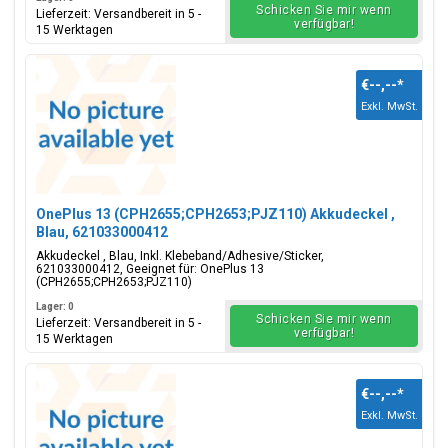
Schicken Sie mir wenn
Lieferzeit: Versandbereit in 5 -
verfügbar!
15 Werktagen
€--,--
*
Exkl. MwSt.
OnePlus 13 (CPH2655;CPH2653;PJZ110) Akkudeckel ,
Blau, 621033000412
Akkudeckel , Blau, Inkl. Klebeband/Adhesive/Sticker,
621033000412, Geeignet für: OnePlus 13
(CPH2655;CPH2653;PJZ110)
Lager: 0
Schicken Sie mir wenn
Lieferzeit: Versandbereit in 5 -
verfügbar!
15 Werktagen
€--,--
*
Exkl. MwSt.