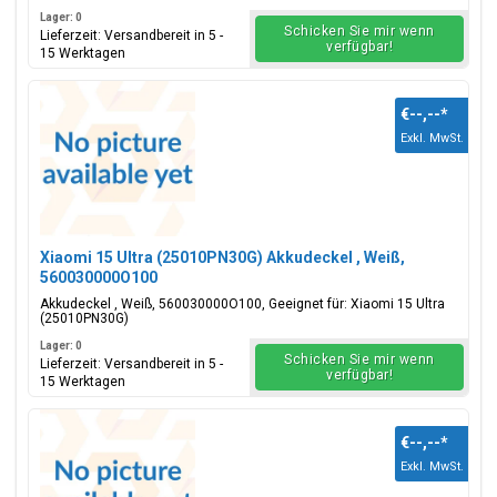
Lager: 0
Schicken Sie mir wenn
Lieferzeit: Versandbereit in 5 -
verfügbar!
15 Werktagen
€--,--
*
Exkl. MwSt.
Xiaomi 15 Ultra (25010PN30G) Akkudeckel , Weiß,
560030000O100
Akkudeckel , Weiß, 560030000O100, Geeignet für: Xiaomi 15 Ultra
(25010PN30G)
Lager: 0
Schicken Sie mir wenn
Lieferzeit: Versandbereit in 5 -
verfügbar!
15 Werktagen
€--,--
*
Exkl. MwSt.