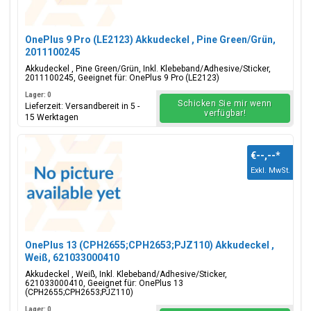
OnePlus 9 Pro (LE2123) Akkudeckel , Pine Green/Grün,
2011100245
Akkudeckel , Pine Green/Grün, Inkl. Klebeband/Adhesive/Sticker,
2011100245, Geeignet für: OnePlus 9 Pro (LE2123)
Lager: 0
Schicken Sie mir wenn
Lieferzeit: Versandbereit in 5 -
verfügbar!
15 Werktagen
€--,--
*
Exkl. MwSt.
OnePlus 13 (CPH2655;CPH2653;PJZ110) Akkudeckel ,
Weiß, 621033000410
Akkudeckel , Weiß, Inkl. Klebeband/Adhesive/Sticker,
621033000410, Geeignet für: OnePlus 13
(CPH2655;CPH2653;PJZ110)
Lager: 0