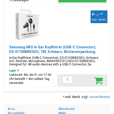
15 Werktagen
€--,--
*
Exkl. MwSt.
Samsung AKG In-Ear Kopfhörer (USB-C Connector),
EO-IC100BBEGEU, 1M, Schwarz, Blisterverpackung,
8806090270123;EO-IC100BBEGEU
In-Ear Kopfhörer (USB-C Connector), EO-IC100BBEGEU, Schwarz,
Incl. Remote, Microphone, 8806090270123;EO-IC100BBEGEU,
Geeignet für: All audio devices with a USB-C Connector, Sa...
Lager: 9
Lieferzeit: Mo. bis Fr. vor 17.00
Uhr bestellt = Am selben Tag
versendet
* exkl. MwSt. zzgl.
Versandkosten
Accu
Akkudeckel
Accudeksel
Apple