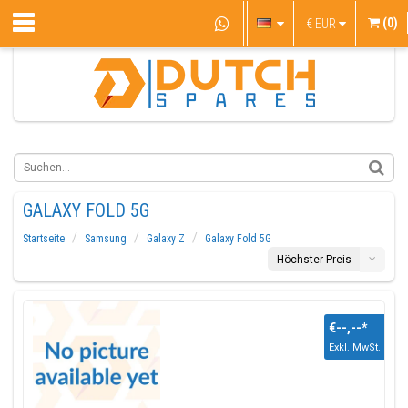
(0)
€
EUR
GALAXY FOLD 5G
Startseite
Samsung
Galaxy Z
Galaxy Fold 5G
Höchster Preis
€--,--
*
Exkl. MwSt.