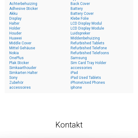
Achterbehuizing
Back Cover
Adhesive Sticker
Battery
Akku
Battery Cover
Display
Klebe Folie
Halter
LCD Display Modul
Holder
LCD Display Module
Houder
Luidspreker
Huawei
Middenbehuizing
Middle Cover
Refurbished Tablets
Mittel Gehäuse
Refurbished Telefone
Nokia
Refurbished Telefoons
OnePlus
Samsung
Plak Sticker
Sim Card Tray Holder
Simkaarthouder
accessories
Simkarten Halter
iPad
Sony
iPad Used Tablets
Zubehör
iPhoneUsed Phones
accessoires
iphone
Kontakt