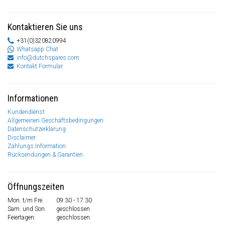
Kontaktieren Sie uns
+31(0)320820994
Whatsapp Chat
info@dutchspares.com
Kontakt Formular
Informationen
Kundendienst
Allgemeinen Geschäftsbedingungen
Datenschutzerklärung
Disclaimer
Zahlungs Information
Rücksendungen & Garantien
Öffnungszeiten
Mon. t/m Fre.
09:30 - 17:30
Sam. und Son.
geschlossen
Feiertagen:
geschlossen