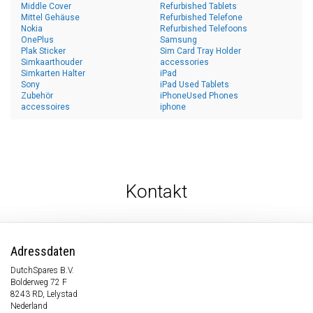
Middle Cover
Refurbished Tablets
Mittel Gehäuse
Refurbished Telefone
Nokia
Refurbished Telefoons
OnePlus
Samsung
Plak Sticker
Sim Card Tray Holder
Simkaarthouder
accessories
Simkarten Halter
iPad
Sony
iPad Used Tablets
Zubehör
iPhoneUsed Phones
accessoires
iphone
Kontakt
Adressdaten
DutchSpares B.V.
Bolderweg 72 F
8243 RD, Lelystad
Nederland