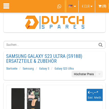
(0)
€
EUR
SAMSUNG GALAXY S23 ULTRA (S918B)
ERSATZTEILE & ZUBEHÖR
Startseite
Samsung
Galaxy S
Galaxy S23 Ultra
Höchster Preis
€--,--
*
Exkl. MwSt.