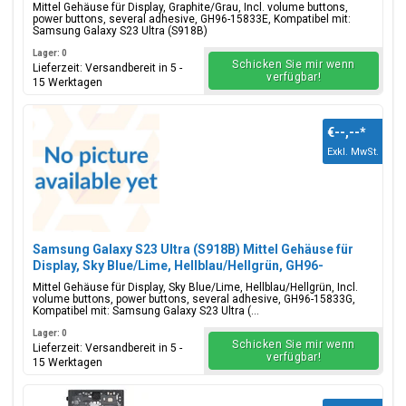
Mittel Gehäuse für Display, Graphite/Grau, Incl. volume buttons,
power buttons, several adhesive, GH96-15833E, Kompatibel mit:
Samsung Galaxy S23 Ultra (S918B)
Lager: 0
Schicken Sie mir wenn
Lieferzeit: Versandbereit in 5 -
verfügbar!
15 Werktagen
€--,--
*
Exkl. MwSt.
Samsung Galaxy S23 Ultra (S918B) Mittel Gehäuse für
Display, Sky Blue/Lime, Hellblau/Hellgrün, GH96-
15833G
Mittel Gehäuse für Display, Sky Blue/Lime, Hellblau/Hellgrün, Incl.
volume buttons, power buttons, several adhesive, GH96-15833G,
Kompatibel mit: Samsung Galaxy S23 Ultra (...
Lager: 0
Schicken Sie mir wenn
Lieferzeit: Versandbereit in 5 -
verfügbar!
15 Werktagen