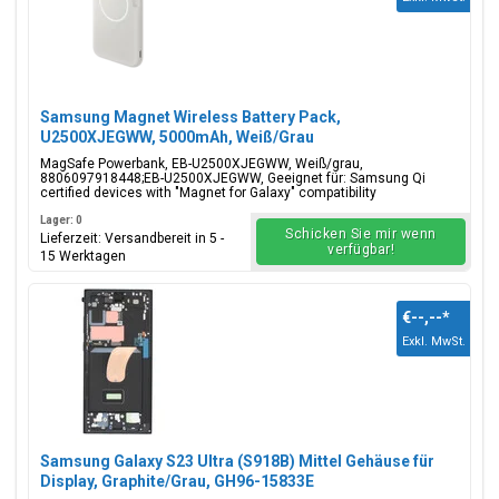
Samsung Magnet Wireless Battery Pack,
U2500XJEGWW, 5000mAh, Weiß/Grau
MagSafe Powerbank, EB-U2500XJEGWW, Weiß/grau,
8806097918448;EB-U2500XJEGWW, Geeignet für: Samsung Qi
certified devices with "Magnet for Galaxy" compatibility
Lager: 0
Schicken Sie mir wenn
Lieferzeit: Versandbereit in 5 -
verfügbar!
15 Werktagen
€--,--
*
Exkl. MwSt.
Samsung Galaxy S23 Ultra (S918B) Mittel Gehäuse für
Display, Graphite/Grau, GH96-15833E