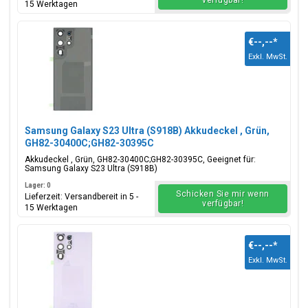
verfügbar!
15 Werktagen
€--,--
*
Exkl. MwSt.
Samsung Galaxy S23 Ultra (S918B) Akkudeckel , Grün,
GH82-30400C;GH82-30395C
Akkudeckel , Grün, GH82-30400C;GH82-30395C, Geeignet für:
Samsung Galaxy S23 Ultra (S918B)
Lager: 0
Schicken Sie mir wenn
Lieferzeit: Versandbereit in 5 -
verfügbar!
15 Werktagen
€--,--
*
Exkl. MwSt.