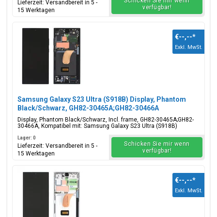
Schicken Sie mir wenn
Lieferzeit: Versandbereit in 5 -
verfügbar!
15 Werktagen
€--,--
*
Exkl. MwSt.
Samsung Galaxy S23 Ultra (S918B) Display, Phantom
Black/Schwarz, GH82-30465A;GH82-30466A
Display, Phantom Black/Schwarz, Incl. frame, GH82-30465A;GH82-
30466A, Kompatibel mit: Samsung Galaxy S23 Ultra (S918B)
Lager: 0
Schicken Sie mir wenn
Lieferzeit: Versandbereit in 5 -
verfügbar!
15 Werktagen
€--,--
*
Exkl. MwSt.