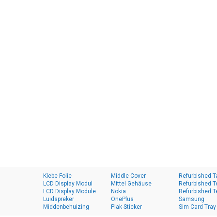
Klebe Folie
Middle Cover
Refurbished T
LCD Display Modul
Mittel Gehäuse
Refurbished T
LCD Display Module
Nokia
Refurbished T
Luidspreker
OnePlus
Samsung
Middenbehuizing
Plak Sticker
Sim Card Tray