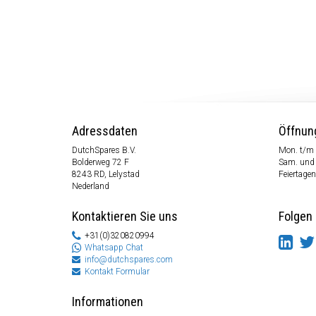
Adressdaten
Öffnun
DutchSpares B.V.
Mon. t/m 
Bolderweg 72 F
Sam. und
8243 RD, Lelystad
Feiertagen
Nederland
Kontaktieren Sie uns
Folgen 
+31(0)320820994
Whatsapp Chat
info@dutchspares.com
Kontakt Formular
Informationen