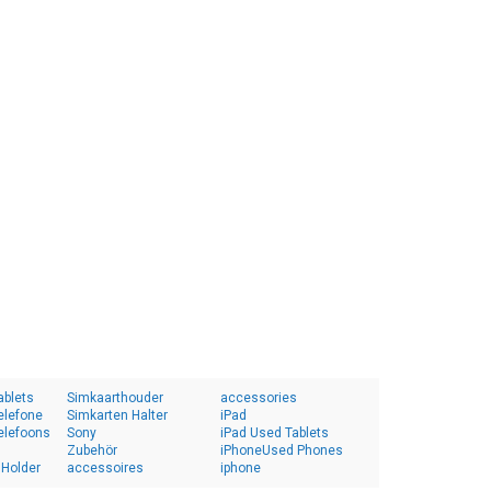
ablets
Simkaarthouder
accessories
elefone
Simkarten Halter
iPad
elefoons
Sony
iPad Used Tablets
Zubehör
iPhoneUsed Phones
 Holder
accessoires
iphone