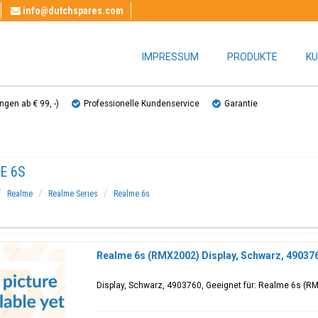
info@dutchspares.com
IMPRESSUM
PRODUKTE
KU
gen ab € 99, ​​-)
Professionelle Kundenservice
Garantie
E 6S
Realme
Realme Series
Realme 6s
Realme 6s (RMX2002) Display, Schwarz, 49037
Display, Schwarz, 4903760, Geeignet für: Realme 6s (R