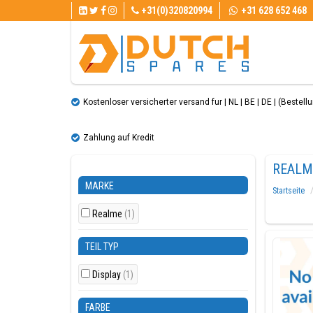
+31(0)320820994
+31 628 652 468
Kostenloser versicherter versand fur | NL | BE | DE | (Bestellun
Zahlung auf Kredit
REALM
MARKE
Startseite
Realme
(1)
TEIL TYP
Display
(1)
FARBE