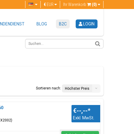
€
EUR
Ihr Warenkorb
(0)
NDENDIENST
BLOG
B2C
LOGIN
Sortieren nach:
Höchster Preis
60
€--,--
*
Exkl. MwSt.
MX2002)