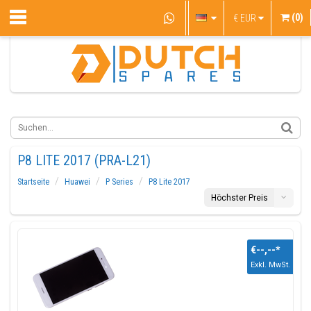
(0)
€
EUR
P8 LITE 2017 (PRA-L21)
Startseite
Huawei
P Series
P8 Lite 2017
Höchster Preis
€--,--
*
Exkl. MwSt.