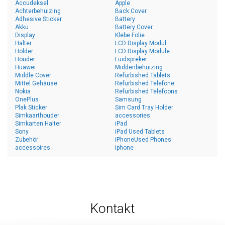
Accudeksel
Apple
Achterbehuizing
Back Cover
Adhesive Sticker
Battery
Akku
Battery Cover
Display
Klebe Folie
Halter
LCD Display Modul
Holder
LCD Display Module
Houder
Luidspreker
Huawei
Middenbehuizing
Middle Cover
Refurbished Tablets
Mittel Gehäuse
Refurbished Telefone
Nokia
Refurbished Telefoons
OnePlus
Samsung
Plak Sticker
Sim Card Tray Holder
Simkaarthouder
accessories
Simkarten Halter
iPad
Sony
iPad Used Tablets
Zubehör
iPhoneUsed Phones
accessoires
iphone
Kontakt