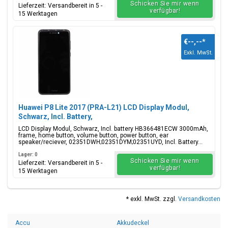
Schicken Sie mir wenn
Lieferzeit: Versandbereit in 5 -
verfügbar!
15 Werktagen
€--,--
*
Exkl. MwSt.
Huawei P8 Lite 2017 (PRA-L21) LCD Display Modul,
Schwarz, Incl. Battery,
02351DWH;02351DYM;02351UYD
LCD Display Modul, Schwarz, Incl. battery HB366481ECW 3000mAh,
frame, home button, volume button, power button, ear
speaker/reciever, 02351DWH;02351DYM;02351UYD, Incl. Battery...
Lager: 0
Schicken Sie mir wenn
Lieferzeit: Versandbereit in 5 -
verfügbar!
15 Werktagen
* exkl. MwSt. zzgl.
Versandkosten
Accu
Akkudeckel