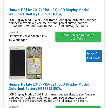
Huawei P8 Lite 2017 (PRA-L21) LCD Display Modul,
Weiß, Incl. Battery HB366481ECW,
02351DNG;02351DYW
LCD Display Modul, Weiß, Incl. frame, loudspeaker/buzzer/buzzer,
earspeaker/reciever, volume buttons, power button, battery
HB366481ECW 3000mAh, 02351DNG;02351DYW, Incl. Batte...
Lager: 0
Schicken Sie mir wenn
Lieferzeit: Versandbereit in 5 -
verfügbar!
15 Werktagen
€--,--
*
Exkl. MwSt.
Huawei P8 Lite 2017 (PRA-L21) LCD Display Modul,
Gold, Incl. Battery HB366481ECW,
02351DNF;02351VBR;02351DLS
LCD Display Modul, Gold, Incl. frame, loudspeaker/buzzer/buzzer,
earspeaker/reciever, volume buttons, power button, battery
HB366481ECW 3000mAh, 02351DNF, Incl. Battery HB3664...
Lager: 0