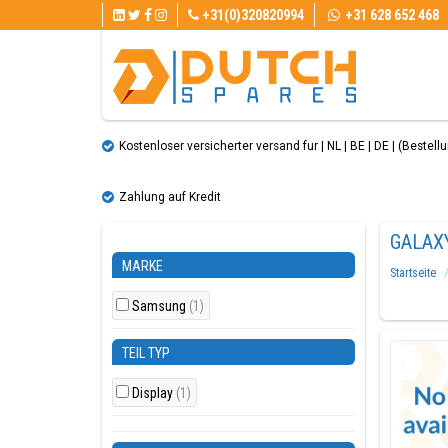
+31(0)320820994
+31 628 652 468
Kostenloser versicherter versand fur | NL | BE | DE | (Bestellun
Zahlung auf Kredit
GALAXY
MARKE
Startseite
Samsung
(1)
TEIL TYP
Display
(1)