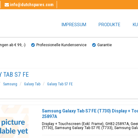
info@dutchspares.com
IMPRESSUM
PRODUKTE
KU
gen ab € 99, ​​-)
Professionelle Kundenservice
Garantie
 TAB S7 FE
Samsung
Galaxy Tab
Galaxy Tab S7 FE
Samsung Galaxy Tab S7 FE (T730) Display + To
25897A
Display + Touchscreen (Exkl. Frame), GH82-25897A, Geei
(T730), Samsung Galaxy Tab S7 FE (T733), Samsung Gal