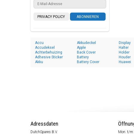
PRIVACY POLICY
ABONNIEREN
Accu
Akkudeckel
Display
Accudeksel
Apple
Halter
Achterbehuizing
Back Cover
Holder
Adhesive Sticker
Battery
Houder
Akku
Battery Cover
Huawei
Adressdaten
Öffnun
DutchSpares B.V.
Mon. t/m 