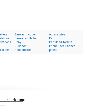
ablets
Simkaarthouder
accessories
elefone
Simkarten Halter
iPad
elefoons
Sony
iPad Used Tablets
Zubehör
iPhoneUsed Phones
 Holder
accessoires
iphone
elle Lieferung