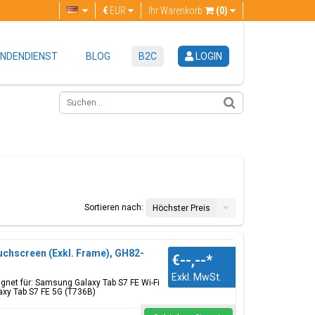
€
EUR
Ihr Warenkorb
(0)
NDENDIENST
BLOG
B2C
LOGIN
Sortieren nach:
Höchster Preis
uchscreen (Exkl. Frame), GH82-
€--,--
*
Exkl. MwSt.
gnet für: Samsung Galaxy Tab S7 FE Wi-Fi
axy Tab S7 FE 5G (T736B)