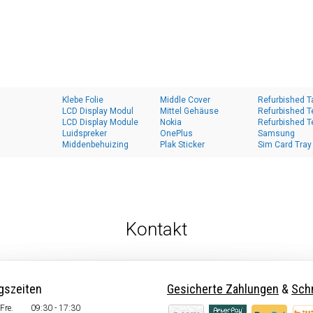
Klebe Folie
Middle Cover
Refurbished T
LCD Display Modul
Mittel Gehäuse
Refurbished T
LCD Display Module
Nokia
Refurbished T
Luidspreker
OnePlus
Samsung
Middenbehuizing
Plak Sticker
Sim Card Tray
Kontakt
gszeiten
Gesicherte Zahlungen
&
Schn
Fre.
09:30 - 17:30