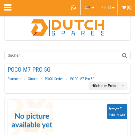
(0)
€
EUR
POCO M7 PRO 5G
Startseite
Xiaomi
POCO Series
POCO M7 Pro 5G
Höchster Preis
€--,--
*
Exkl. MwSt.