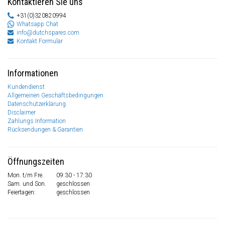
Kontaktieren Sie uns
+31(0)320820994
Whatsapp Chat
info@dutchspares.com
Kontakt Formular
Informationen
Kundendienst
Allgemeinen Geschäftsbedingungen
Datenschutzerklärung
Disclaimer
Zahlungs Information
Rücksendungen & Garantien
Öffnungszeiten
Mon. t/m Fre.
09:30 - 17:30
Sam. und Son.
geschlossen
Feiertagen:
geschlossen