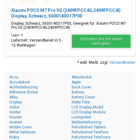
Xiaomi POCO M7 Pro 5G (2409FPCC4G;2409FPCC4I)
Display, Schwarz, 5600140O17P00
Display, Schwarz, 5600140O17P00, Geeignet für: Xiaomi POCO M7
Pro 5G (2409FPCC4G;2409FPCC4I)
Lager: 0
Schicken Sie mir wenn
Lieferzeit: Versandbereit in 5 -
verfügbar!
15 Werktagen
* exkl. MwSt. zzgl.
Versandkosten
Accu
Akkudeckel
Accudeksel
Apple
Achterbehuizing
Back Cover
Adhesive Sticker
Battery
Akku
Battery Cover
Display
Klebe Folie
Halter
LCD Display Modul
Holder
LCD Display Module
Houder
Luidspreker
Huawei
Middenbehuizing
Middle Cover
Refurbished Tablets
Mittel Gehäuse
Refurbished Telefone
Nokia
Refurbished Telefoons