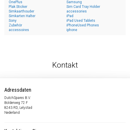
OnePlus
Samsung
Plak Sticker
Sim Card Tray Holder
Simkaarthouder
accessories
Simkarten Halter
iPad
Sony
iPad Used Tablets
Zubehör
iPhoneUsed Phones
accessoires
iphone
Kontakt
Adressdaten
DutchSpares B.V.
Bolderweg 72 F
8243 RD, Lelystad
Nederland