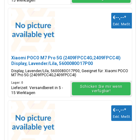
15 Werktagen
€--,--
*
Exkl. MwSt.
Xiaomi POCO M7 Pro 5G (2409FPCC4G;2409FPCC4I)
Display, Lavender/Lila, 5600080O17P00
Display, Lavender/Lila, 5600080O17P00, Geeignet für: Xiaomi POCO
M7 Pro 5G (2409FPCC4G;2409FPCC4I)
Lager: 0
Schicken Sie mir wenn
Lieferzeit: Versandbereit in 5 -
verfügbar!
15 Werktagen
€--,--
*
Exkl. MwSt.