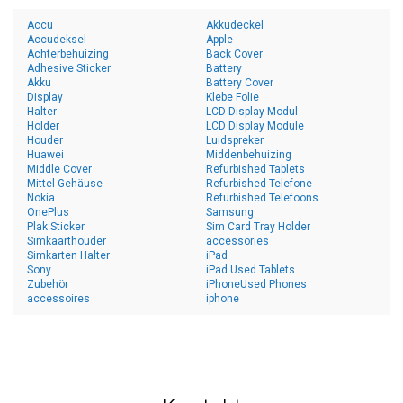
Accu
Akkudeckel
Accudeksel
Apple
Achterbehuizing
Back Cover
Adhesive Sticker
Battery
Akku
Battery Cover
Display
Klebe Folie
Halter
LCD Display Modul
Holder
LCD Display Module
Houder
Luidspreker
Huawei
Middenbehuizing
Middle Cover
Refurbished Tablets
Mittel Gehäuse
Refurbished Telefone
Nokia
Refurbished Telefoons
OnePlus
Samsung
Plak Sticker
Sim Card Tray Holder
Simkaarthouder
accessories
Simkarten Halter
iPad
Sony
iPad Used Tablets
Zubehör
iPhoneUsed Phones
accessoires
iphone