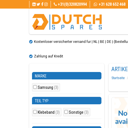
+31(0)320820994
+31 628 652 468
Kostenloser versicherter versand fur | NL | BE | DE | (Bestellun
Zahlung auf Kredit
ARTIK
MARKE
Startseite
Samsung
(3)
TEIL TYP
Klebeband
(3)
Sonstige
(3)