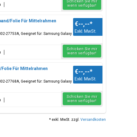
Schicken Sie mir
n
wenn verfügbar!
and/Folie Für Mittelrahmen
€--,--
*
Exkl. MwSt.
GH02-27753A, Geeignet für: Samsung Galaxy
Schicken Sie mir
n
wenn verfügbar!
Folie Für Mittelrahmen
€--,--
*
Exkl. MwSt.
GH02-27768A, Geeignet für: Samsung Galaxy
Schicken Sie mir
n
wenn verfügbar!
* exkl. MwSt. zzgl.
Versandkosten