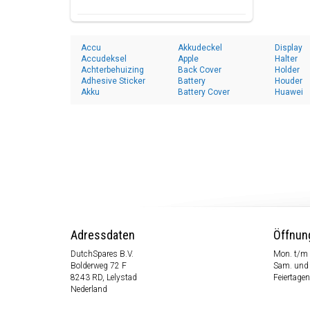
Accu
Akkudeckel
Display
Accudeksel
Apple
Halter
Achterbehuizing
Back Cover
Holder
Adhesive Sticker
Battery
Houder
Akku
Battery Cover
Huawei
Adressdaten
Öffnun
DutchSpares B.V.
Mon. t/m 
Bolderweg 72 F
Sam. und
8243 RD, Lelystad
Feiertagen
Nederland