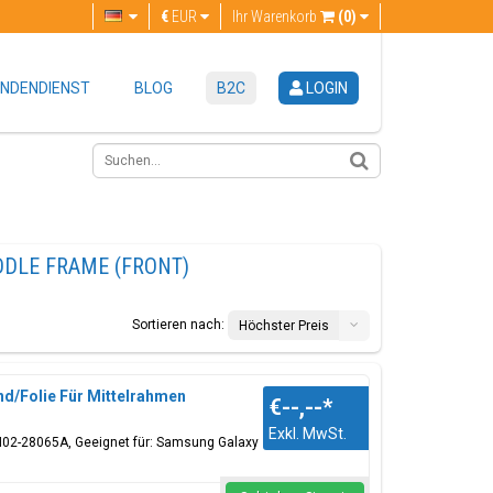
€
EUR
Ihr Warenkorb
(0)
NDENDIENST
BLOG
B2C
LOGIN
DDLE FRAME (FRONT)
Sortieren nach:
Höchster Preis
d/Folie Für Mittelrahmen
€--,--
*
Exkl. MwSt.
GH02-28065A, Geeignet für: Samsung Galaxy