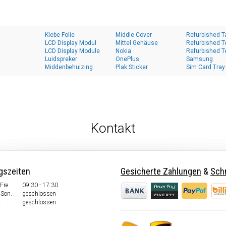
Klebe Folie
Middle Cover
Refurbished T
LCD Display Modul
Mittel Gehäuse
Refurbished T
LCD Display Module
Nokia
Refurbished T
Luidspreker
OnePlus
Samsung
Middenbehuizing
Plak Sticker
Sim Card Tray
Kontakt
gszeiten
Gesicherte Zahlungen
&
Schn
Fre.
09:30 - 17:30
 Son.
geschlossen
:
geschlossen