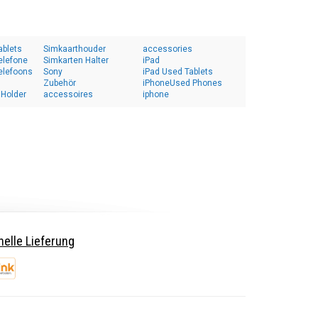
ablets
Simkaarthouder
accessories
elefone
Simkarten Halter
iPad
elefoons
Sony
iPad Used Tablets
Zubehör
iPhoneUsed Phones
 Holder
accessoires
iphone
elle Lieferung