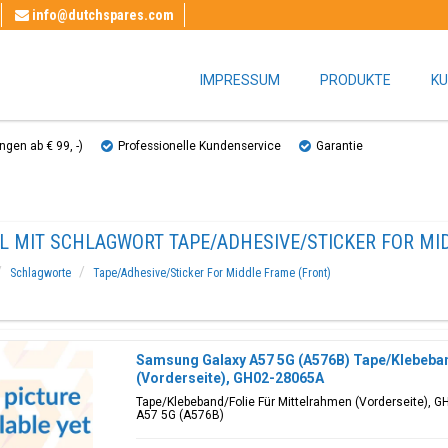
info@dutchspares.com
IMPRESSUM
PRODUKTE
KU
gen ab € 99, ​​-)
Professionelle Kundenservice
Garantie
EL MIT SCHLAGWORT TAPE/ADHESIVE/STICKER FOR MI
Schlagworte
Tape/Adhesive/Sticker For Middle Frame (Front)
Samsung Galaxy A57 5G (A576B) Tape/Klebeban
(Vorderseite), GH02-28065A
Tape/Klebeband/Folie Für Mittelrahmen (Vorderseite), 
A57 5G (A576B)