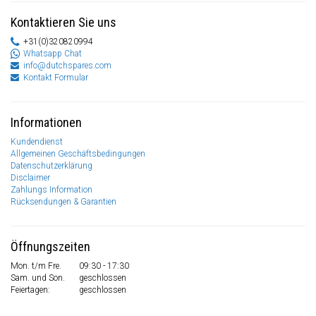
Kontaktieren Sie uns
+31(0)320820994
Whatsapp Chat
info@dutchspares.com
Kontakt Formular
Informationen
Kundendienst
Allgemeinen Geschäftsbedingungen
Datenschutzerklärung
Disclaimer
Zahlungs Information
Rücksendungen & Garantien
Öffnungszeiten
Mon. t/m Fre.
09:30 - 17:30
Sam. und Son.
geschlossen
Feiertagen:
geschlossen