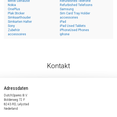
Mittel Gehäuse
Refurbished Telefone
Nokia
Refurbished Telefoons
OnePlus
Samsung
Plak Sticker
Sim Card Tray Holder
Simkaarthouder
accessories
Simkarten Halter
iPad
Sony
iPad Used Tablets
Zubehör
iPhoneUsed Phones
accessoires
iphone
Kontakt
Adressdaten
DutchSpares B.V.
Bolderweg 72 F
8243 RD, Lelystad
Nederland