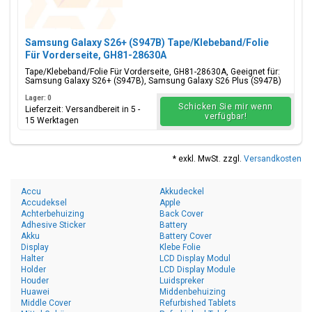
Samsung Galaxy S26+ (S947B) Tape/Klebeband/Folie
Für Vorderseite, GH81-28630A
Tape/Klebeband/Folie Für Vorderseite, GH81-28630A, Geeignet für:
Samsung Galaxy S26+ (S947B), Samsung Galaxy S26 Plus (S947B)
Lager: 0
Schicken Sie mir wenn
Lieferzeit: Versandbereit in 5 -
verfügbar!
15 Werktagen
* exkl. MwSt. zzgl.
Versandkosten
Accu
Akkudeckel
Accudeksel
Apple
Achterbehuizing
Back Cover
Adhesive Sticker
Battery
Akku
Battery Cover
Display
Klebe Folie
Halter
LCD Display Modul
Holder
LCD Display Module
Houder
Luidspreker
Huawei
Middenbehuizing
Middle Cover
Refurbished Tablets