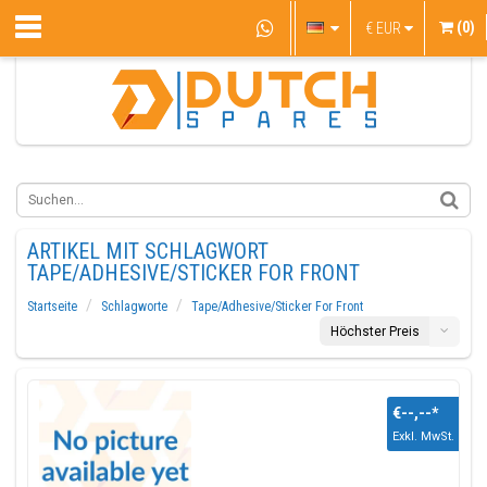
(0)
€
EUR
ARTIKEL MIT SCHLAGWORT
TAPE/ADHESIVE/STICKER FOR FRONT
Startseite
Schlagworte
Tape/Adhesive/Sticker For Front
Höchster Preis
€--,--
*
Exkl. MwSt.