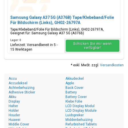
Samsung Galaxy A37 5G (A376B) Tape/Klebeband/Folie
Für Bildschirm (Links), GH02-26797A
Tape/Klebeband/Folie Für Bildschirm (Links), GH02-26797A,
Geeignet für: Samsung Galaxy A37 5G (A376B)
Lager: 0
Schicken Sie mir wenn
Lieferzeit: Versandbereit in 5 -
verfügbar!
15 Werktagen
* exkl. MwSt. zzgl.
Versandkosten
Accu
Akkudeckel
Accudeksel
Apple
Achterbehuizing
Back Cover
Adhesive Sticker
Battery
Akku
Battery Cover
Display
Klebe Folie
Halter
LCD Display Modul
Holder
LCD Display Module
Houder
Luidspreker
Huawei
Middenbehuizing
Middle Cover
Refurbished Tablets