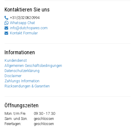
Kontaktieren Sie uns
+31(0)320820994
Whatsapp Chat
info@dutchspares.com
Kontakt Formular
Informationen
Kundendienst
Allgemeinen Geschäftsbedingungen
Datenschutzerklärung
Disclaimer
Zahlungs Information
Rücksendungen & Garantien
Öffnungszeiten
Mon. t/m Fre.
09:30 - 17:30
Sam. und Son.
geschlossen
Feiertagen:
geschlossen