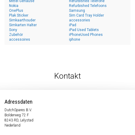
Mittel Gehäuse
Refurbished Telefone
Nokia
Refurbished Telefoons
OnePlus
Samsung
Plak Sticker
Sim Card Tray Holder
Simkaarthouder
accessories
Simkarten Halter
iPad
Sony
iPad Used Tablets
Zubehör
iPhoneUsed Phones
accessoires
iphone
Kontakt
Adressdaten
DutchSpares B.V.
Bolderweg 72 F
8243 RD, Lelystad
Nederland