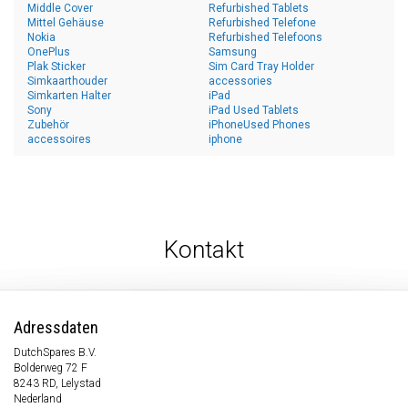
Middle Cover
Refurbished Tablets
Mittel Gehäuse
Refurbished Telefone
Nokia
Refurbished Telefoons
OnePlus
Samsung
Plak Sticker
Sim Card Tray Holder
Simkaarthouder
accessories
Simkarten Halter
iPad
Sony
iPad Used Tablets
Zubehör
iPhoneUsed Phones
accessoires
iphone
Kontakt
Adressdaten
DutchSpares B.V.
Bolderweg 72 F
8243 RD, Lelystad
Nederland