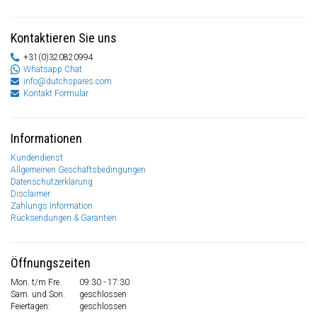
Kontaktieren Sie uns
+31(0)320820994
Whatsapp Chat
info@dutchspares.com
Kontakt Formular
Informationen
Kundendienst
Allgemeinen Geschäftsbedingungen
Datenschutzerklärung
Disclaimer
Zahlungs Information
Rücksendungen & Garantien
Öffnungszeiten
Mon. t/m Fre.
09:30 - 17:30
Sam. und Son.
geschlossen
Feiertagen:
geschlossen