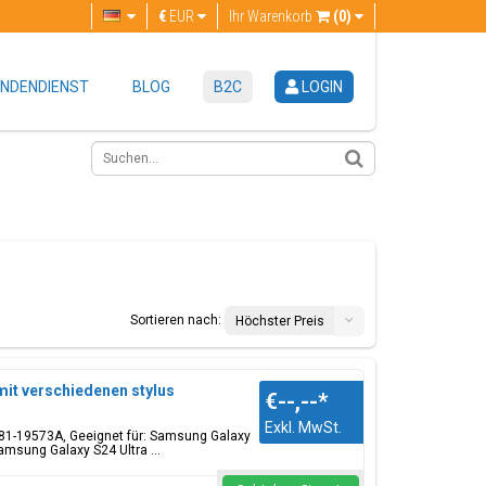
€
EUR
Ihr Warenkorb
(0)
NDENDIENST
BLOG
B2C
LOGIN
Sortieren nach:
Höchster Preis
mit verschiedenen stylus
€--,--
*
Exkl. MwSt.
GH81-19573A, Geeignet für: Samsung Galaxy
amsung Galaxy S24 Ultra ...