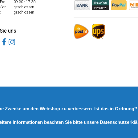
Fre.
09:30 - 17:30
 Son.
geschlossen
:
geschlossen
Sie uns
rne Zwecke um den Webshop zu verbessern. Ist das in Ordnung
eitere Informationen beachten Sie bitte unsere Datenschutzerklä
© Copyright 2026 DutchSpares B.V. - Design by
Webdinge.nl
DutchSpares B.V. word beoordeeld met
:
9,9
/
10
(
2541
Bewertungen) bij
Kiyoh.nl