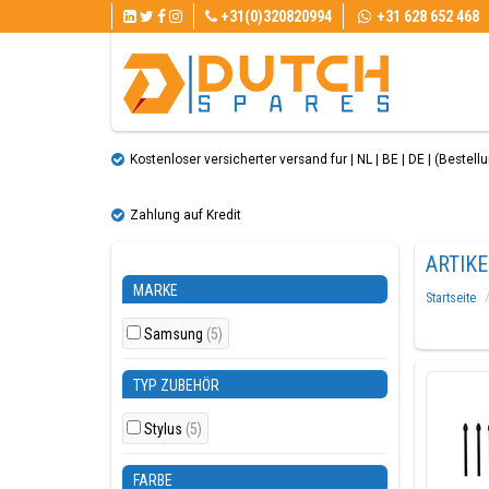
+31(0)320820994
+31 628 652 468
Kostenloser versicherter versand fur | NL | BE | DE | (Bestellun
Zahlung auf Kredit
ARTIKE
MARKE
Startseite
Samsung
(5)
TYP ZUBEHÖR
Stylus
(5)
FARBE