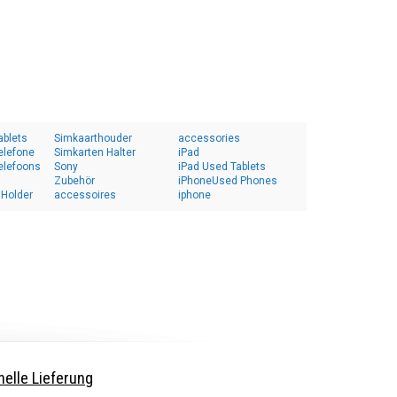
ablets
Simkaarthouder
accessories
elefone
Simkarten Halter
iPad
elefoons
Sony
iPad Used Tablets
Zubehör
iPhoneUsed Phones
 Holder
accessoires
iphone
elle Lieferung