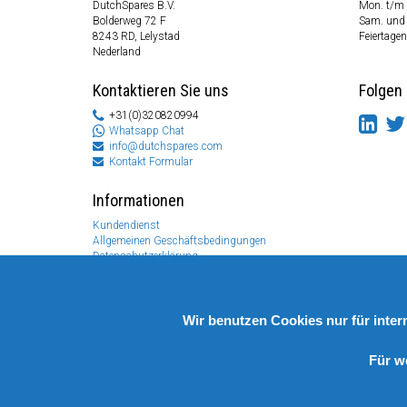
DutchSpares B.V.
Mon. t/m 
Bolderweg 72 F
Sam. und
8243 RD, Lelystad
Feiertagen
Nederland
Kontaktieren Sie uns
Folgen 
+31(0)320820994
Whatsapp Chat
info@dutchspares.com
Kontakt Formular
Informationen
Kundendienst
Allgemeinen Geschäftsbedingungen
Datenschutzerklärung
Disclaimer
Zahlungs Information
Rücksendungen & Garantien
Wir benutzen Cookies nur für inte
Für w