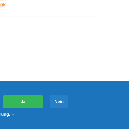
?
Ja
Nein
rung. »