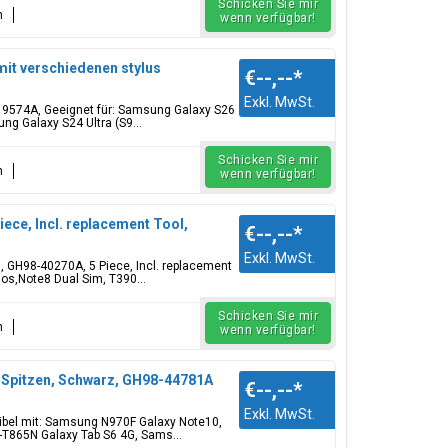
Schicken Sie mir
n
wenn verfügbar!
mit verschiedenen stylus
€--,--
*
Exkl. MwSt.
1-19574A, Geeignet für: Samsung Galaxy S26
g Galaxy S24 Ultra (S9...
Schicken Sie mir
n
wenn verfügbar!
iece, Incl. replacement Tool,
€--,--
*
Exkl. MwSt.
l, GH98-40270A, 5 Piece, Incl. replacement
os,Note8 Dual Sim, T390...
Schicken Sie mir
n
wenn verfügbar!
 Spitzen, Schwarz, GH98-44781A
€--,--
*
Exkl. MwSt.
tibel mit: Samsung N970F Galaxy Note10,
-T865N Galaxy Tab S6 4G, Sams...