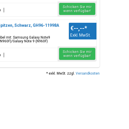
Schicken Sie mir
n
wenn verfügbar!
Spitzen, Schwarz, GH96-11998A
€--,--
*
Exkl. MwSt.
tibel mit: Samsung Galaxy Note9
(N960F)/Galaxy Note 9 (N960F)
Schicken Sie mir
n
wenn verfügbar!
* exkl. MwSt. zzgl.
Versandkosten