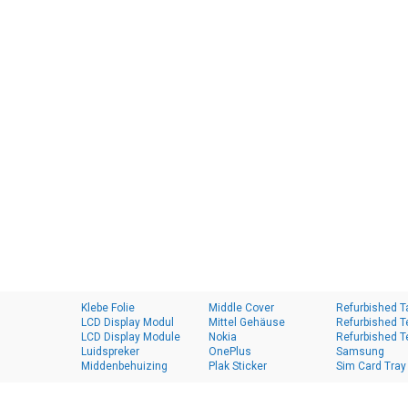
Klebe Folie
Middle Cover
Refurbished T
LCD Display Modul
Mittel Gehäuse
Refurbished T
LCD Display Module
Nokia
Refurbished T
Luidspreker
OnePlus
Samsung
Middenbehuizing
Plak Sticker
Sim Card Tray