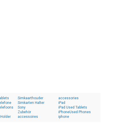
ablets
Simkaarthouder
accessories
elefone
Simkarten Halter
iPad
elefoons
Sony
iPad Used Tablets
Zubehör
iPhoneUsed Phones
 Holder
accessoires
iphone