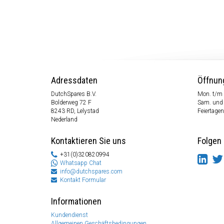
Adressdaten
Öffnun
DutchSpares B.V.
Mon. t/m 
Bolderweg 72 F
Sam. und
8243 RD, Lelystad
Feiertagen
Nederland
Kontaktieren Sie uns
Folgen 
+31(0)320820994
Whatsapp Chat
info@dutchspares.com
Kontakt Formular
Informationen
Kundendienst
Allgemeinen Geschäftsbedingungen