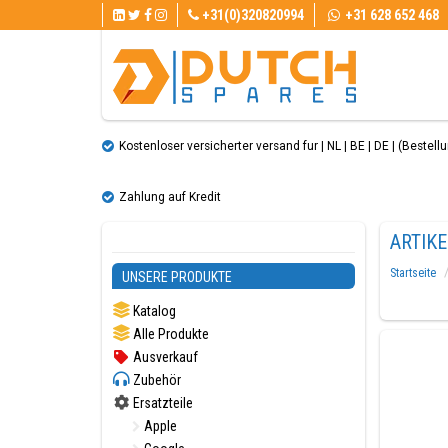
+31(0)320820994
+31 628 652 468
Kostenloser versicherter versand fur | NL | BE | DE | (Bestellun
Zahlung auf Kredit
ARTIKE
Startseite
UNSERE PRODUKTE
Katalog
Alle Produkte
Ausverkauf
Zubehör
Ersatzteile
Apple