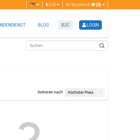
€
EUR
Ihr Warenkorb
(0)
NDENDIENST
BLOG
B2C
LOGIN
Sortieren nach:
Höchster Preis