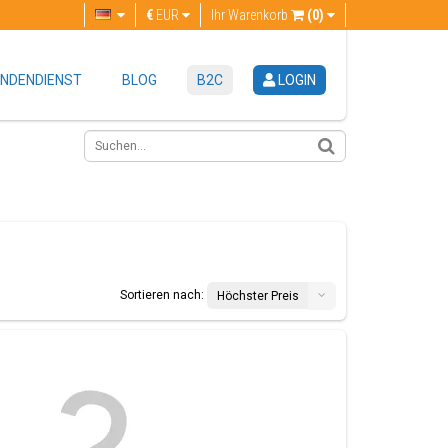
€
EUR
Ihr Warenkorb
(0)
NDENDIENST
BLOG
B2C
LOGIN
Sortieren nach:
Höchster Preis