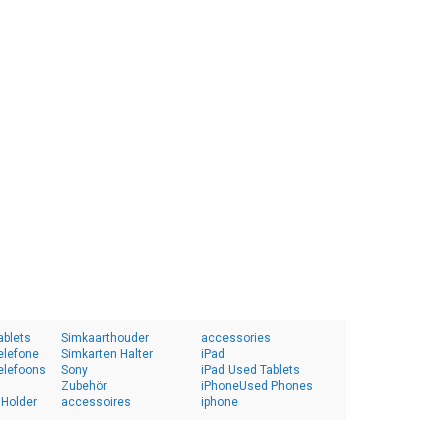
ablets
Simkaarthouder
accessories
elefone
Simkarten Halter
iPad
elefoons
Sony
iPad Used Tablets
Zubehör
iPhoneUsed Phones
 Holder
accessoires
iphone