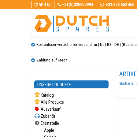
+31(0)320820994
+31 628 652 468
Kostenloser versicherter versand fur | NL | BE | DE | (Bestellun
Zahlung auf Kredit
ARTIK
Startseite
UNSERE PRODUKTE
Katalog
Alle Produkte
Ausverkauf
Zubehör
Ersatzteile
Apple