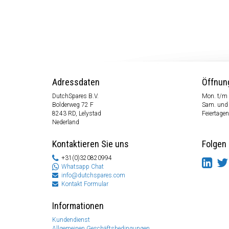
Adressdaten
Öffnun
DutchSpares B.V.
Mon. t/m 
Bolderweg 72 F
Sam. und
8243 RD, Lelystad
Feiertagen
Nederland
Kontaktieren Sie uns
Folgen 
+31(0)320820994
Whatsapp Chat
info@dutchspares.com
Kontakt Formular
Informationen
Kundendienst
Allgemeinen Geschäftsbedingungen