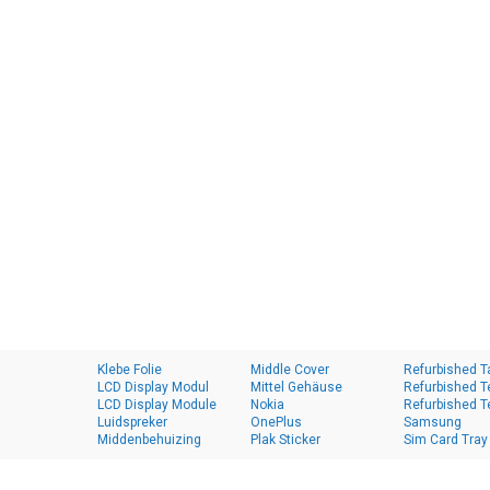
Klebe Folie
Middle Cover
Refurbished T
LCD Display Modul
Mittel Gehäuse
Refurbished T
LCD Display Module
Nokia
Refurbished T
Luidspreker
OnePlus
Samsung
Middenbehuizing
Plak Sticker
Sim Card Tray