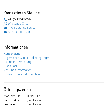
Kontaktieren Sie uns
+31(0)320820994
Whatsapp Chat
info@dutchspares.com
Kontakt Formular
Informationen
Kundendienst
Allgemeinen Geschäftsbedingungen
Datenschutzerklärung
Disclaimer
Zahlungs Information
Rücksendungen & Garantien
Öffnungszeiten
Mon. t/m Fre.
09:30 - 17:30
Sam. und Son.
geschlossen
Feiertagen:
geschlossen