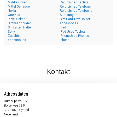
Middle Cover
Refurbished Tablets
Mittel Gehäuse
Refurbished Telefone
Nokia
Refurbished Telefoons
OnePlus
Samsung
Plak Sticker
Sim Card Tray Holder
Simkaarthouder
accessories
Simkarten Halter
iPad
Sony
iPad Used Tablets
Zubehör
iPhoneUsed Phones
accessoires
iphone
Kontakt
Adressdaten
DutchSpares B.V.
Bolderweg 72 F
8243 RD, Lelystad
Nederland