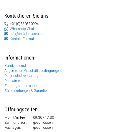
Kontaktieren Sie uns
+31(0)320820994
Whatsapp Chat
info@dutchspares.com
Kontakt Formular
Informationen
Kundendienst
Allgemeinen Geschäftsbedingungen
Datenschutzerklärung
Disclaimer
Zahlungs Information
Rücksendungen & Garantien
Öffnungszeiten
Mon. t/m Fre.
09:30 - 17:30
Sam. und Son.
geschlossen
Feiertagen:
geschlossen