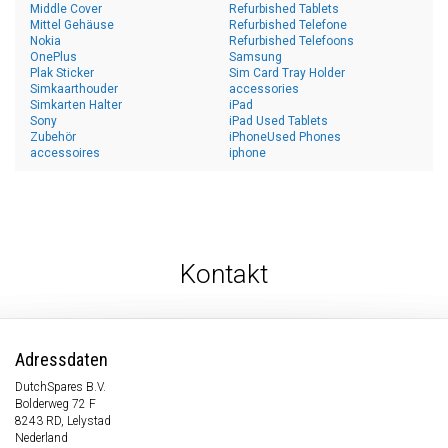
Middle Cover
Refurbished Tablets
Mittel Gehäuse
Refurbished Telefone
Nokia
Refurbished Telefoons
OnePlus
Samsung
Plak Sticker
Sim Card Tray Holder
Simkaarthouder
accessories
Simkarten Halter
iPad
Sony
iPad Used Tablets
Zubehör
iPhoneUsed Phones
accessoires
iphone
Kontakt
Adressdaten
DutchSpares B.V.
Bolderweg 72 F
8243 RD, Lelystad
Nederland