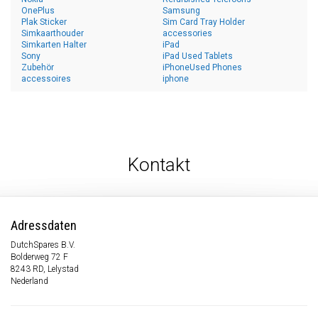
OnePlus
Samsung
Plak Sticker
Sim Card Tray Holder
Simkaarthouder
accessories
Simkarten Halter
iPad
Sony
iPad Used Tablets
Zubehör
iPhoneUsed Phones
accessoires
iphone
Kontakt
Adressdaten
DutchSpares B.V.
Bolderweg 72 F
8243 RD, Lelystad
Nederland