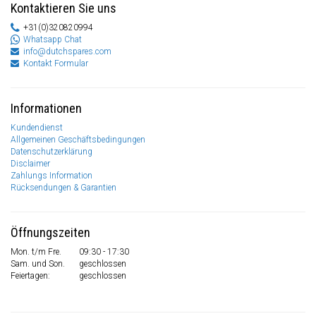
Kontaktieren Sie uns
+31(0)320820994
Whatsapp Chat
info@dutchspares.com
Kontakt Formular
Informationen
Kundendienst
Allgemeinen Geschäftsbedingungen
Datenschutzerklärung
Disclaimer
Zahlungs Information
Rücksendungen & Garantien
Öffnungszeiten
Mon. t/m Fre.
09:30 - 17:30
Sam. und Son.
geschlossen
Feiertagen:
geschlossen