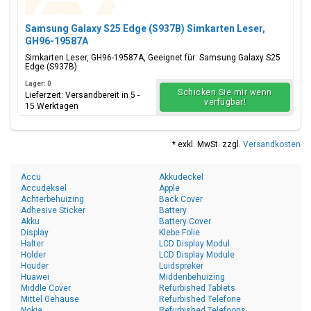
Samsung Galaxy S25 Edge (S937B) Simkarten Leser,
GH96-19587A
Simkarten Leser, GH96-19587A, Geeignet für: Samsung Galaxy S25
Edge (S937B)
Lager: 0
Schicken Sie mir wenn
Lieferzeit: Versandbereit in 5 -
verfügbar!
15 Werktagen
* exkl. MwSt. zzgl.
Versandkosten
Accu
Akkudeckel
Accudeksel
Apple
Achterbehuizing
Back Cover
Adhesive Sticker
Battery
Akku
Battery Cover
Display
Klebe Folie
Halter
LCD Display Modul
Holder
LCD Display Module
Houder
Luidspreker
Huawei
Middenbehuizing
Middle Cover
Refurbished Tablets
Mittel Gehäuse
Refurbished Telefone
Nokia
Refurbished Telefoons