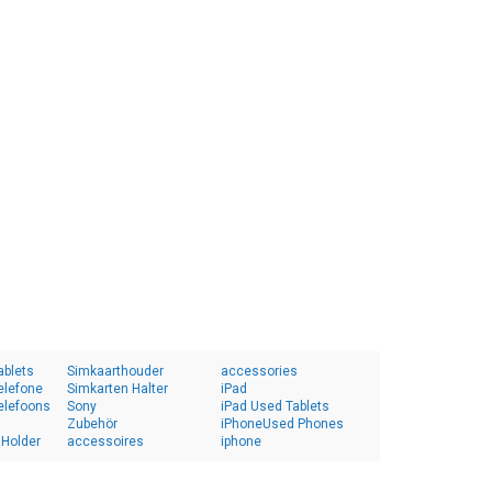
ablets
Simkaarthouder
accessories
elefone
Simkarten Halter
iPad
elefoons
Sony
iPad Used Tablets
Zubehör
iPhoneUsed Phones
 Holder
accessoires
iphone