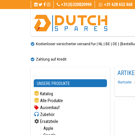
+31(0)320820994
+31 628 652 468
Kostenloser versicherter versand fur | NL | BE | DE | (Bestellun
Zahlung auf Kredit
ARTIK
Startseite
UNSERE PRODUKTE
Katalog
Alle Produkte
Ausverkauf
Zubehör
Ersatzteile
Apple