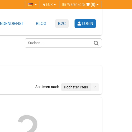
€
EUR
Ihr Warenkorb
(0)
NDENDIENST
BLOG
B2C
LOGIN
Sortieren nach:
Höchster Preis