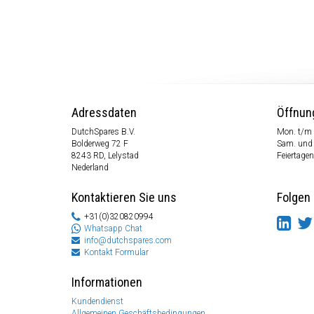
Adressdaten
Öffnun
DutchSpares B.V.
Mon. t/m 
Bolderweg 72 F
Sam. und
8243 RD, Lelystad
Feiertagen
Nederland
Kontaktieren Sie uns
Folgen 
+31(0)320820994
Whatsapp Chat
info@dutchspares.com
Kontakt Formular
Informationen
Kundendienst
Allgemeinen Geschäftsbedingungen