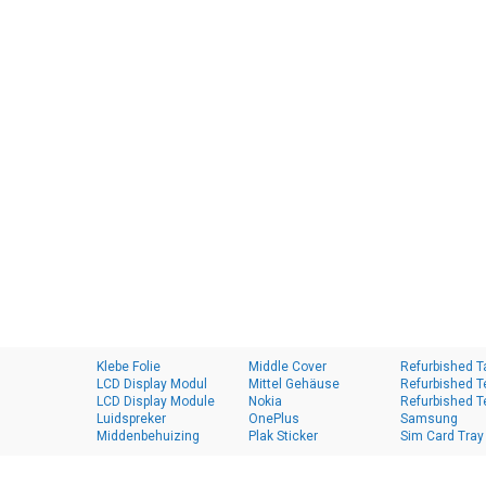
Klebe Folie
Middle Cover
Refurbished T
LCD Display Modul
Mittel Gehäuse
Refurbished T
LCD Display Module
Nokia
Refurbished T
Luidspreker
OnePlus
Samsung
Middenbehuizing
Plak Sticker
Sim Card Tray