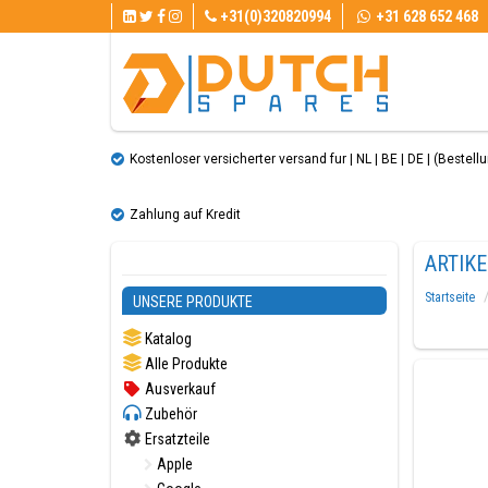
+31(0)320820994
+31 628 652 468
Kostenloser versicherter versand fur | NL | BE | DE | (Bestellun
Zahlung auf Kredit
ARTIK
Startseite
UNSERE PRODUKTE
Katalog
Alle Produkte
Ausverkauf
Zubehör
Ersatzteile
Apple