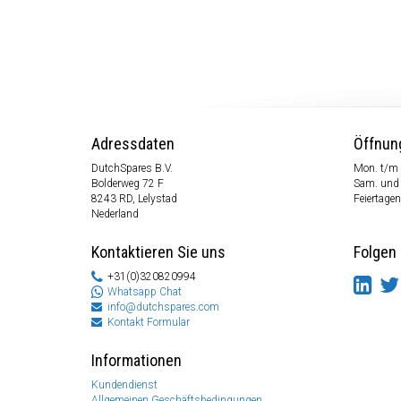
Adressdaten
Öffnun
DutchSpares B.V.
Mon. t/m 
Bolderweg 72 F
Sam. und
8243 RD, Lelystad
Feiertagen
Nederland
Kontaktieren Sie uns
Folgen 
+31(0)320820994
Whatsapp Chat
info@dutchspares.com
Kontakt Formular
Informationen
Kundendienst
Allgemeinen Geschäftsbedingungen