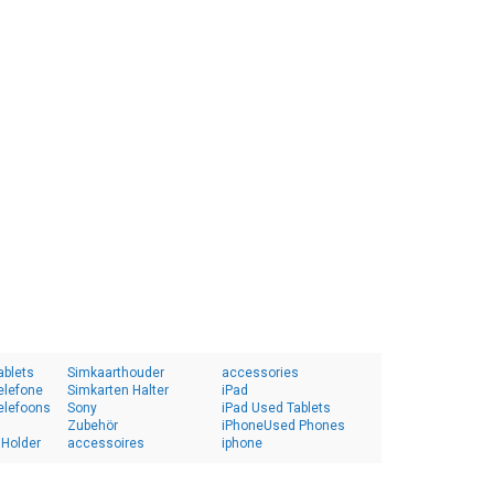
ablets
Simkaarthouder
accessories
elefone
Simkarten Halter
iPad
elefoons
Sony
iPad Used Tablets
Zubehör
iPhoneUsed Phones
 Holder
accessoires
iphone