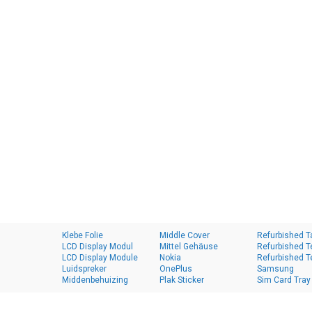
Klebe Folie
Middle Cover
Refurbished T
LCD Display Modul
Mittel Gehäuse
Refurbished T
LCD Display Module
Nokia
Refurbished T
Luidspreker
OnePlus
Samsung
Middenbehuizing
Plak Sticker
Sim Card Tray