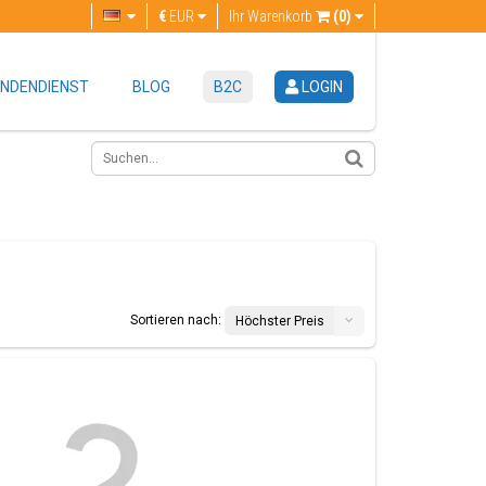
€
EUR
Ihr Warenkorb
(0)
NDENDIENST
BLOG
B2C
LOGIN
Sortieren nach:
Höchster Preis