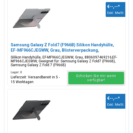
€--,--
*
Exkl. MwSt.
Samsung Galaxy Z Fold7 (F966B) Silikon Handyhülle,
EF-MF966CJEGWW, Grau, Blisterverpackung,
8806097469216;EF-MF966CJEGWW
Silikon Handyhülle, EF-MF966CJEGWW, Grau, 8806097469216;EF-
MF966CJEGWW, Geeignet für: Samsung Galaxy Z Fold7 (F966B),
Samsung Galaxy Z Fold 7 (F966B)
Lager: 0
Schicken Sie mir wenn
Lieferzeit: Versandbereit in 5 -
verfügbar!
15 Werktagen
€--,--
*
Exkl. MwSt.