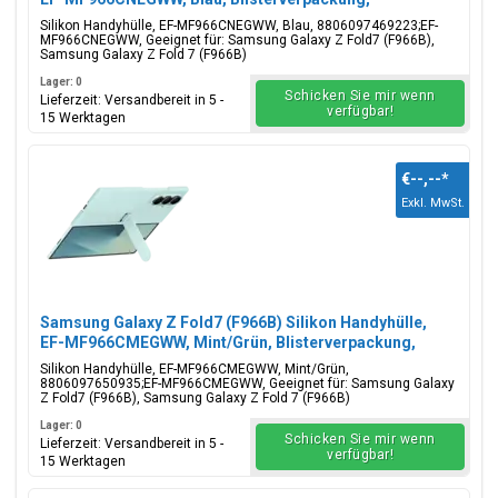
8806097469223;EF-MF966CNEGWW
Silikon Handyhülle, EF-MF966CNEGWW, Blau, 8806097469223;EF-
MF966CNEGWW, Geeignet für: Samsung Galaxy Z Fold7 (F966B),
Samsung Galaxy Z Fold 7 (F966B)
Lager: 0
Schicken Sie mir wenn
Lieferzeit: Versandbereit in 5 -
verfügbar!
15 Werktagen
€--,--
*
Exkl. MwSt.
Samsung Galaxy Z Fold7 (F966B) Silikon Handyhülle,
EF-MF966CMEGWW, Mint/Grün, Blisterverpackung,
8806097650935;EF-MF966CMEGWW
Silikon Handyhülle, EF-MF966CMEGWW, Mint/Grün,
8806097650935;EF-MF966CMEGWW, Geeignet für: Samsung Galaxy
Z Fold7 (F966B), Samsung Galaxy Z Fold 7 (F966B)
Lager: 0
Schicken Sie mir wenn
Lieferzeit: Versandbereit in 5 -
verfügbar!
15 Werktagen