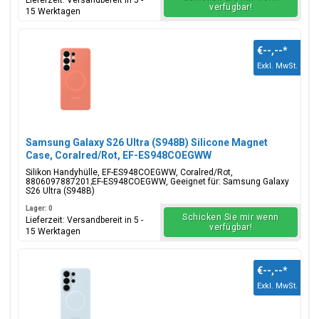
Lieferzeit: Versandbereit in 5 -
verfügbar!
15 Werktagen
€--,--
*
Exkl. MwSt.
Samsung Galaxy S26 Ultra (S948B) Silicone Magnet
Case, Coralred/Rot, EF-ES948COEGWW
Silikon Handyhülle, EF-ES948COEGWW, Coralred/Rot,
8806097887201;EF-ES948COEGWW, Geeignet für: Samsung Galaxy
S26 Ultra (S948B)
Lager: 0
Schicken Sie mir wenn
Lieferzeit: Versandbereit in 5 -
verfügbar!
15 Werktagen
€--,--
*
Exkl. MwSt.