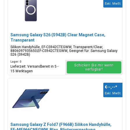
Exkl. MwSt.
Samsung Galaxy S26 (S942B) Clear Magnet Case,
Transparant
Silikon Handyhülle, EF-CS942CTEGWW, Transparent/Clear,
8806097935650;EF-CS942CTEGWW, Geeignet für: Samsung Galaxy
S26 (S942B)
Lager: 0
Schicken Sie mir wenn
Lieferzeit: Versandbereit in 5 -
verfügbar!
15 Werktagen
€--,--
*
Exkl. MwSt.
Samsung Galaxy Z Fold7 (F966B) Silikon Handyhülle,
EF-MF966CNEGWW, Blau, Blisterverpackung,