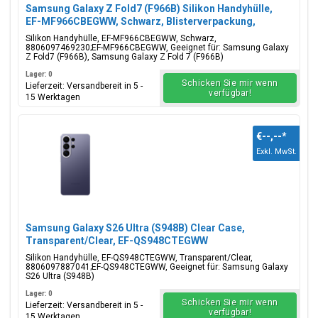
Samsung Galaxy Z Fold7 (F966B) Silikon Handyhülle,
EF-MF966CBEGWW, Schwarz, Blisterverpackung,
8806097469230;EF-MF966CBEGWW
Silikon Handyhülle, EF-MF966CBEGWW, Schwarz,
8806097469230;EF-MF966CBEGWW, Geeignet für: Samsung Galaxy
Z Fold7 (F966B), Samsung Galaxy Z Fold 7 (F966B)
Lager: 0
Schicken Sie mir wenn
Lieferzeit: Versandbereit in 5 -
verfügbar!
15 Werktagen
€--,--
*
Exkl. MwSt.
Samsung Galaxy S26 Ultra (S948B) Clear Case,
Transparent/Clear, EF-QS948CTEGWW
Silikon Handyhülle, EF-QS948CTEGWW, Transparent/Clear,
8806097887041;EF-QS948CTEGWW, Geeignet für: Samsung Galaxy
S26 Ultra (S948B)
Lager: 0
Schicken Sie mir wenn
Lieferzeit: Versandbereit in 5 -
verfügbar!
15 Werktagen