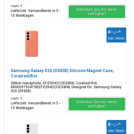
Lager: 0
Schicken Sie mir wenn
Lieferzeit: Versandbereit in 5 -
verfügbar!
15 Werktagen
€--,--
*
Exkl. MwSt.
Samsung Galaxy S26 (S942B) Silicone Magnet Case,
Coralred/Rot
Silikon Handyhülle, EF-ES942COEGWW, Coralred/Rot,
8806097934738;EF-ES942COEGWW, Geeignet für: Samsung Galaxy
S26 (S942B)
Lager: 0
Schicken Sie mir wenn
Lieferzeit: Versandbereit in 5 -
verfügbar!
15 Werktagen
€--,--
*
Exkl. MwSt.