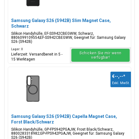
Samsung Galaxy S26 (S942B) Slim Magnet Case,
Schwarz
Silikon Handyhülle, EF-SS942CBEGWW, Schwarz,
8806099109554;EF-SS942CBEGWW, Geeignet für: Samsung Galaxy
S26 (S942B)
Lager: 0
Schicken Sie mir wenn
Lieferzeit: Versandbereit in 5 -
verfügbar!
15 Werktagen
€--,--
*
Exkl. MwSt.
Samsung Galaxy S26 (S942B) Capella Magnet Case,
Forst Black/Schwarz
Silikon Handyhülle, GP-FPS942PGAJW, Frost Black/Schwarz,
8800283318982;GP-FPS942PGAJW, Geeignet für: Samsung Galaxy
S26 (S942B)