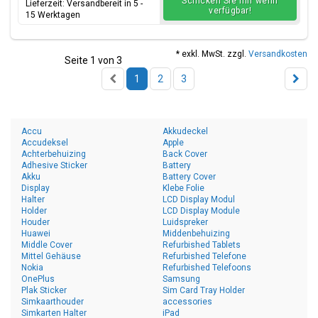
Schicken Sie mir wenn
Lieferzeit: Versandbereit in 5 -
verfügbar!
15 Werktagen
* exkl. MwSt. zzgl.
Versandkosten
Seite 1 von 3
1
2
3
Accu
Akkudeckel
Accudeksel
Apple
Achterbehuizing
Back Cover
Adhesive Sticker
Battery
Akku
Battery Cover
Display
Klebe Folie
Halter
LCD Display Modul
Holder
LCD Display Module
Houder
Luidspreker
Huawei
Middenbehuizing
Middle Cover
Refurbished Tablets
Mittel Gehäuse
Refurbished Telefone
Nokia
Refurbished Telefoons
OnePlus
Samsung
Plak Sticker
Sim Card Tray Holder
Simkaarthouder
accessories
Simkarten Halter
iPad