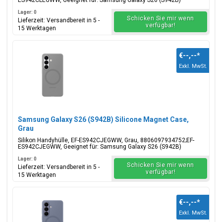
ES942CLEGWW, Geeignet für: Samsung Galaxy S26 (S942B)
Lager: 0
Schicken Sie mir wenn
Lieferzeit: Versandbereit in 5 -
verfügbar!
15 Werktagen
€--,--
*
Exkl. MwSt.
Samsung Galaxy S26 (S942B) Silicone Magnet Case,
Grau
Silikon Handyhülle, EF-ES942CJEGWW, Grau, 8806097934752;EF-
ES942CJEGWW, Geeignet für: Samsung Galaxy S26 (S942B)
Lager: 0
Schicken Sie mir wenn
Lieferzeit: Versandbereit in 5 -
verfügbar!
15 Werktagen
€--,--
*
Exkl. MwSt.