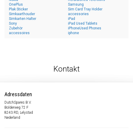
OnePlus
Samsung
Plak Sticker
Sim Card Tray Holder
Simkaarthouder
accessories
Simkarten Halter
iPad
Sony
iPad Used Tablets
Zubehör
iPhoneUsed Phones
accessoires
iphone
Kontakt
Adressdaten
DutchSpares B.V.
Bolderweg 72 F
8243 RD, Lelystad
Nederland