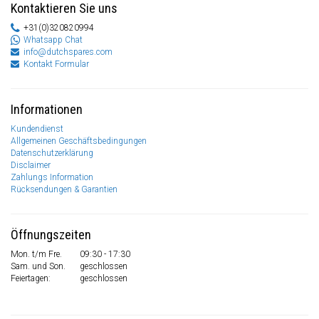
Kontaktieren Sie uns
+31(0)320820994
Whatsapp Chat
info@dutchspares.com
Kontakt Formular
Informationen
Kundendienst
Allgemeinen Geschäftsbedingungen
Datenschutzerklärung
Disclaimer
Zahlungs Information
Rücksendungen & Garantien
Öffnungszeiten
Mon. t/m Fre.
09:30 - 17:30
Sam. und Son.
geschlossen
Feiertagen:
geschlossen