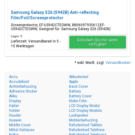
Samsung Galaxy S26 (S942B) Anti-reflecting
Film/Foil/Screenprotector
Screenprotector, EF-US942CTEGWW, 8806097935612;EF-
US942CTEGWW, Geeignet für: Samsung Galaxy S26 (S942B)
Lager: 0
Schicken Sie mir wenn
Lieferzeit: Versandbereit in 5 -
verfügbar!
15 Werktagen
* exkl. MwSt. zzgl.
Versandkosten
Accu
Akkudeckel
Accudeksel
Apple
Achterbehuizing
Back Cover
Adhesive Sticker
Battery
Akku
Battery Cover
Display
Klebe Folie
Halter
LCD Display Modul
Holder
LCD Display Module
Houder
Luidspreker
Huawei
Middenbehuizing
Middle Cover
Refurbished Tablets
Mittel Gehäuse
Refurbished Telefone
Nokia
Refurbished Telefoons