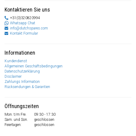
Kontaktieren Sie uns
+31(0)320820994
Whatsapp Chat
info@dutchspares.com
Kontakt Formular
Informationen
Kundendienst
Allgemeinen Geschäftsbedingungen
Datenschutzerklärung
Disclaimer
Zahlungs Information
Rücksendungen & Garantien
Öffnungszeiten
Mon. t/m Fre.
09:30 - 17:30
Sam. und Son.
geschlossen
Feiertagen:
geschlossen