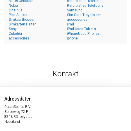
Mittel Gehäuse
Refurbished Telefone
Nokia
Refurbished Telefoons
OnePlus
Samsung
Plak Sticker
Sim Card Tray Holder
Simkaarthouder
accessories
Simkarten Halter
iPad
Sony
iPad Used Tablets
Zubehör
iPhoneUsed Phones
accessoires
iphone
Kontakt
Adressdaten
DutchSpares B.V.
Bolderweg 72 F
8243 RD, Lelystad
Nederland