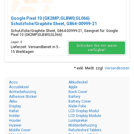
Google Pixel 10 (GK2MP;GLBW0;GL066)
Schutzfolie/Graphite Sheet, G864-00999-21
Schutzfolie/Graphite Sheet, G864-00999-21, Geeignet für: Google
Pixel 10 (GK2MP;GLBW0;GL066)
Lager: 0
Schicken Sie mir wenn
Lieferzeit: Versandbereit in 5 -
verfügbar!
15 Werktagen
* exkl. MwSt. zzgl.
Versandkosten
Accu
Akkudeckel
Accudeksel
Apple
Achterbehuizing
Back Cover
Adhesive Sticker
Battery
Akku
Battery Cover
Display
Klebe Folie
Halter
LCD Display Modul
Holder
LCD Display Module
Houder
Luidspreker
Huawei
Middenbehuizing
Middle Cover
Refurbished Tablets