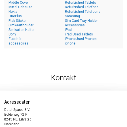
Middle Cover
Refurbished Tablets
Mittel Gehäuse
Refurbished Telefone
Nokia
Refurbished Telefoons
OnePlus
Samsung
Plak Sticker
Sim Card Tray Holder
Simkaarthouder
accessories
Simkarten Halter
iPad
Sony
iPad Used Tablets
Zubehör
iPhoneUsed Phones
accessoires
iphone
Kontakt
Adressdaten
DutchSpares B.V.
Bolderweg 72 F
8243 RD, Lelystad
Nederland