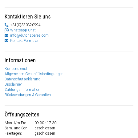
Kontaktieren Sie uns
+31(0)320820994
Whatsapp Chat
info@dutchspares.com
Kontakt Formular
Informationen
Kundendienst
Allgemeinen Geschäftsbedingungen
Datenschutzerklärung
Disclaimer
Zahlungs Information
Rücksendungen & Garantien
Öffnungszeiten
Mon. t/m Fre.
09:30 - 17:30
Sam. und Son.
geschlossen
Feiertagen:
geschlossen