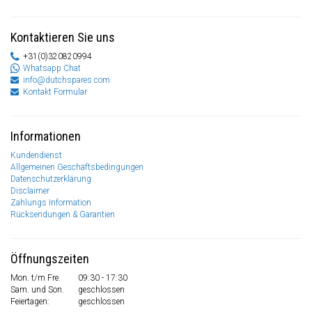
Kontaktieren Sie uns
+31(0)320820994
Whatsapp Chat
info@dutchspares.com
Kontakt Formular
Informationen
Kundendienst
Allgemeinen Geschäftsbedingungen
Datenschutzerklärung
Disclaimer
Zahlungs Information
Rücksendungen & Garantien
Öffnungszeiten
Mon. t/m Fre.
09:30 - 17:30
Sam. und Son.
geschlossen
Feiertagen:
geschlossen