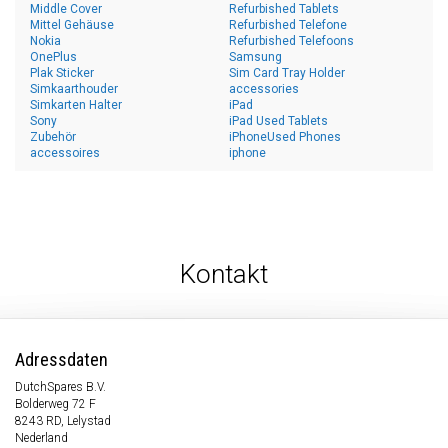
Middle Cover
Refurbished Tablets
Mittel Gehäuse
Refurbished Telefone
Nokia
Refurbished Telefoons
OnePlus
Samsung
Plak Sticker
Sim Card Tray Holder
Simkaarthouder
accessories
Simkarten Halter
iPad
Sony
iPad Used Tablets
Zubehör
iPhoneUsed Phones
accessoires
iphone
Kontakt
Adressdaten
DutchSpares B.V.
Bolderweg 72 F
8243 RD, Lelystad
Nederland