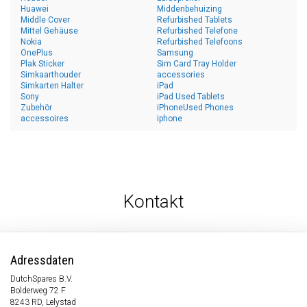
Huawei
Middenbehuizing
Middle Cover
Refurbished Tablets
Mittel Gehäuse
Refurbished Telefone
Nokia
Refurbished Telefoons
OnePlus
Samsung
Plak Sticker
Sim Card Tray Holder
Simkaarthouder
accessories
Simkarten Halter
iPad
Sony
iPad Used Tablets
Zubehör
iPhoneUsed Phones
accessoires
iphone
Kontakt
Adressdaten
DutchSpares B.V.
Bolderweg 72 F
8243 RD, Lelystad