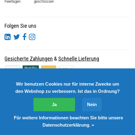
Feiertagen:
geschlossen
Folgen Sie uns
Gesicherte Zahlungen
&
Schnelle Lieferung
Wir benutzen Cookies nur für interne Zwecke um
den Webshop zu verbessern. Ist das in Ordnung?
Ja
Nein
Für weitere Informationen beachten Sie bitte unsere
© Copyright 2026 DutchSpares B.V. - Design by
Webdinge.nl
Datenschutzerklärung. »
DutchSpares B.V. word beoordeeld met
:
9,9
/
10
(
2541
Bewertungen) bij
Kiyoh.nl