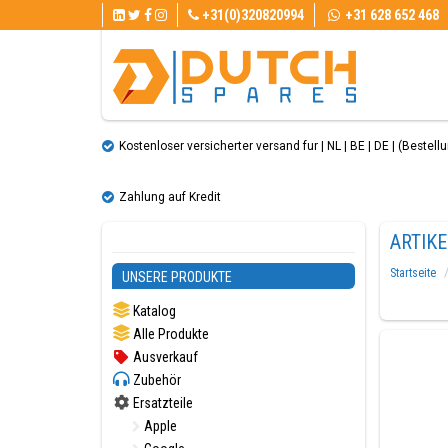
+31(0)320820994
+31 628 652 468
Kostenloser versicherter versand fur | NL | BE | DE | (Bestellun
Zahlung auf Kredit
ARTIK
Startseite
UNSERE PRODUKTE
Katalog
Alle Produkte
Ausverkauf
Zubehör
Ersatzteile
Apple