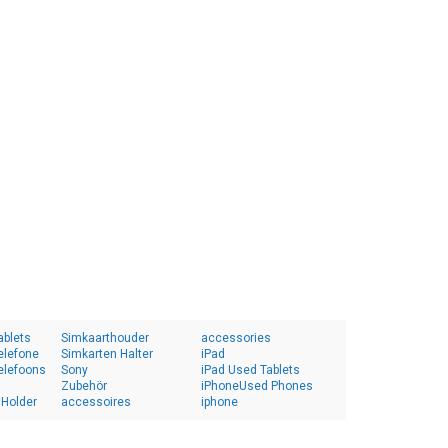
ablets
Simkaarthouder
accessories
elefone
Simkarten Halter
iPad
elefoons
Sony
iPad Used Tablets
Zubehör
iPhoneUsed Phones
 Holder
accessoires
iphone