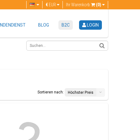
€
EUR
Ihr Warenkorb
(0)
NDENDIENST
BLOG
B2C
LOGIN
Sortieren nach:
Höchster Preis