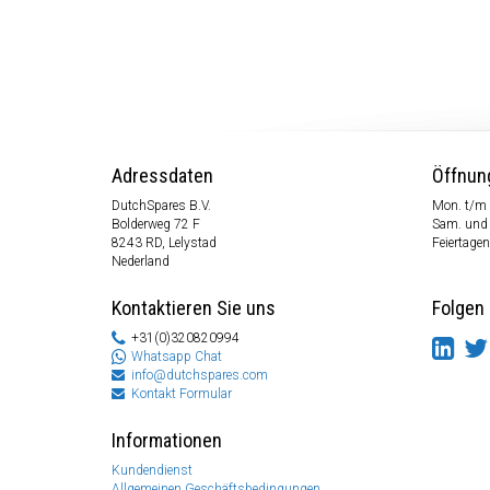
Adressdaten
Öffnun
DutchSpares B.V.
Mon. t/m 
Bolderweg 72 F
Sam. und
8243 RD, Lelystad
Feiertagen
Nederland
Kontaktieren Sie uns
Folgen 
+31(0)320820994
Whatsapp Chat
info@dutchspares.com
Kontakt Formular
Informationen
Kundendienst
Allgemeinen Geschäftsbedingungen