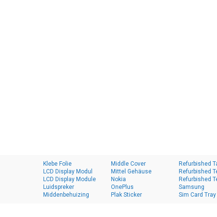
Klebe Folie
Middle Cover
Refurbished T
LCD Display Modul
Mittel Gehäuse
Refurbished T
LCD Display Module
Nokia
Refurbished T
Luidspreker
OnePlus
Samsung
Middenbehuizing
Plak Sticker
Sim Card Tray