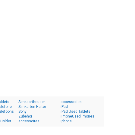
ablets
Simkaarthouder
accessories
elefone
Simkarten Halter
iPad
elefoons
Sony
iPad Used Tablets
Zubehör
iPhoneUsed Phones
 Holder
accessoires
iphone