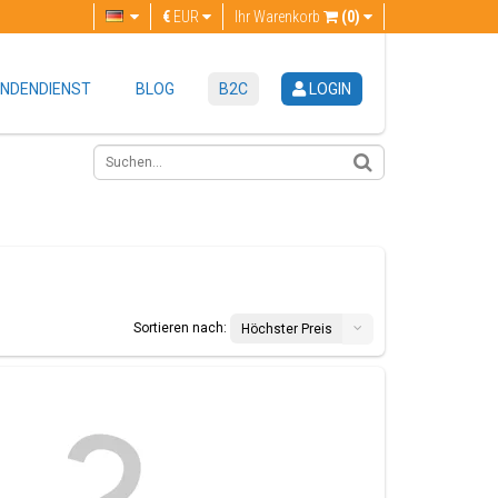
€
EUR
Ihr Warenkorb
(0)
NDENDIENST
BLOG
B2C
LOGIN
Sortieren nach:
Höchster Preis