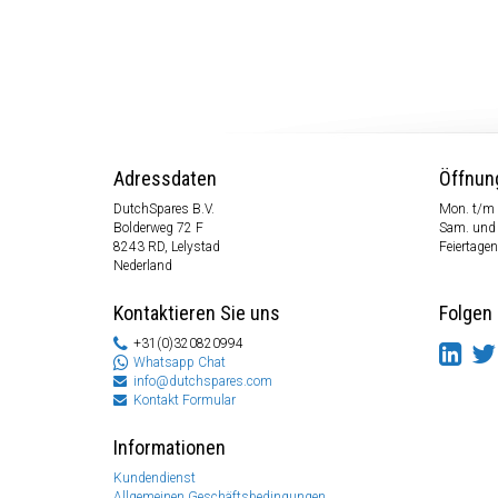
Adressdaten
Öffnun
DutchSpares B.V.
Mon. t/m 
Bolderweg 72 F
Sam. und
8243 RD, Lelystad
Feiertagen
Nederland
Kontaktieren Sie uns
Folgen 
+31(0)320820994
Whatsapp Chat
info@dutchspares.com
Kontakt Formular
Informationen
Kundendienst
Allgemeinen Geschäftsbedingungen