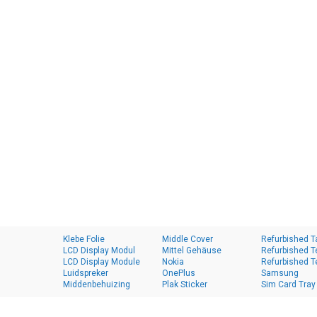
Klebe Folie
Middle Cover
Refurbished T
LCD Display Modul
Mittel Gehäuse
Refurbished T
LCD Display Module
Nokia
Refurbished T
Luidspreker
OnePlus
Samsung
Middenbehuizing
Plak Sticker
Sim Card Tray