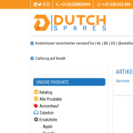
+31(0)320820994
+31 628 652 468
Kostenloser versicherter versand fur | NL | BE | DE | (Bestellun
Zahlung auf Kredit
ARTIK
Startseite
UNSERE PRODUKTE
Katalog
Alle Produkte
Ausverkauf
Zubehör
Ersatzteile
Apple