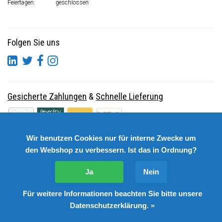
Feiertagen:
geschlossen
Folgen Sie uns
Gesicherte Zahlungen
&
Schnelle Lieferung
Wir benutzen Cookies nur für interne Zwecke um
den Webshop zu verbessern. Ist das in Ordnung?
Ja
Nein
Für weitere Informationen beachten Sie bitte unsere
© Copyright 2026 DutchSpares B.V. - Design by
Webdinge.nl
Datenschutzerklärung. »
DutchSpares B.V. word beoordeeld met
:
9,9
/
10
(
2541
Bewertungen) bij
Kiyoh.nl