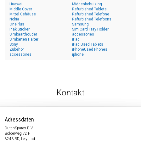
Huawei
Middenbehuizing
Middle Cover
Refurbished Tablets
Mittel Gehäuse
Refurbished Telefone
Nokia
Refurbished Telefoons
OnePlus
Samsung
Plak Sticker
Sim Card Tray Holder
Simkaarthouder
accessories
Simkarten Halter
iPad
Sony
iPad Used Tablets
Zubehör
iPhoneUsed Phones
accessoires
iphone
Kontakt
Adressdaten
DutchSpares B.V.
Bolderweg 72 F
8243 RD, Lelystad