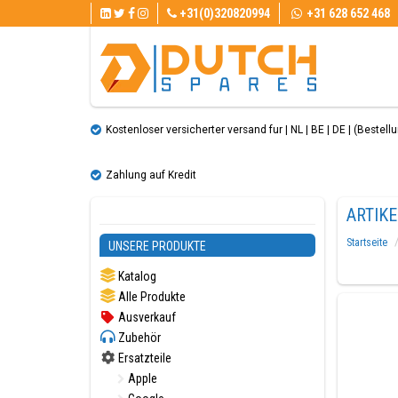
+31(0)320820994
+31 628 652 468
Kostenloser versicherter versand fur | NL | BE | DE | (Bestellun
Zahlung auf Kredit
ARTIK
Startseite
UNSERE PRODUKTE
Katalog
Alle Produkte
Ausverkauf
Zubehör
Ersatzteile
Apple