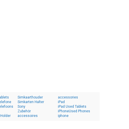
ablets
Simkaarthouder
accessories
elefone
Simkarten Halter
iPad
elefoons
Sony
iPad Used Tablets
Zubehör
iPhoneUsed Phones
 Holder
accessoires
iphone