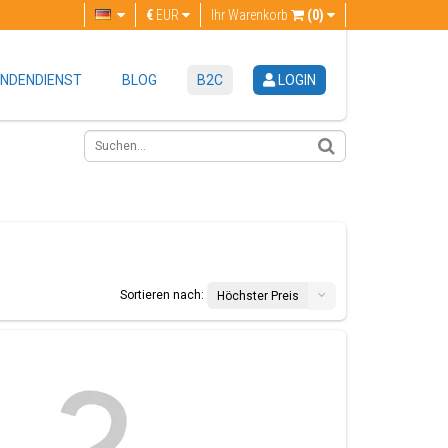
€
EUR
Ihr Warenkorb
(0)
NDENDIENST
BLOG
B2C
LOGIN
Sortieren nach:
Höchster Preis