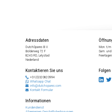
Adressdaten
Öffnun
DutchSpares B.V.
Mon. t/m 
Bolderweg 72 F
Sam. und
8243 RD, Lelystad
Feiertagen
Nederland
Kontaktieren Sie uns
Folgen 
+31(0)320820994
Whatsapp Chat
info@dutchspares.com
Kontakt Formular
Informationen
Kundendienst
Allgemeinen Geschäftsbedingungen