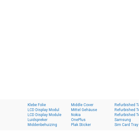
Klebe Folie
Middle Cover
Refurbished T
LCD Display Modul
Mittel Gehäuse
Refurbished T
LCD Display Module
Nokia
Refurbished T
Luidspreker
OnePlus
Samsung
Middenbehuizing
Plak Sticker
Sim Card Tray