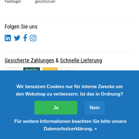
Feiertagen:
geschlossen
Folgen Sie uns
Gesicherte Zahlungen
&
Schnelle Lieferung
Wir benutzen Cookies nur für interne Zwecke um
den Webshop zu verbessern. Ist das in Ordnung?
Ja
Nein
Für weitere Informationen beachten Sie bitte unsere
© Copyright 2026 DutchSpares B.V. - Design by
Webdinge.nl
Datenschutzerklärung. »
DutchSpares B.V. word beoordeeld met
:
9,9
/
10
(
2541
Bewertungen) bij
Kiyoh.nl