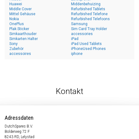
Huawei
Middenbehuizing
Middle Cover
Refurbished Tablets
Mittel Gehäuse
Refurbished Telefone
Nokia
Refurbished Telefoons
OnePlus
Samsung
Plak Sticker
Sim Card Tray Holder
Simkaarthouder
accessories
Simkarten Halter
iPad
Sony
iPad Used Tablets
Zubehör
iPhoneUsed Phones
accessoires
iphone
Kontakt
Adressdaten
DutchSpares B.V.
Bolderweg 72 F
8243 RD, Lelystad