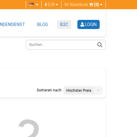
€
EUR
Ihr Warenkorb
(0)
NDENDIENST
BLOG
B2C
LOGIN
Sortieren nach:
Höchster Preis