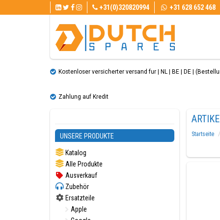
+31(0)320820994
+31 628 652 468
Kostenloser versicherter versand fur | NL | BE | DE | (Bestellun
Zahlung auf Kredit
ARTIK
Startseite
UNSERE PRODUKTE
Katalog
Alle Produkte
Ausverkauf
Zubehör
Ersatzteile
Apple