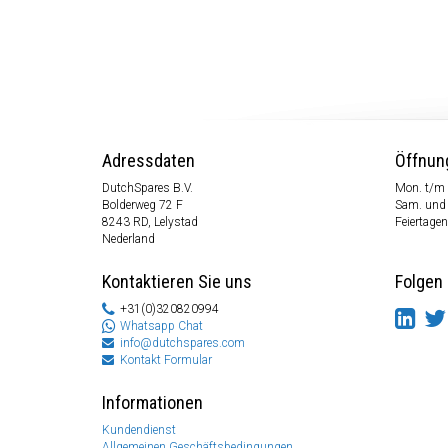
Adressdaten
Öffnun
DutchSpares B.V.
Mon. t/m 
Bolderweg 72 F
Sam. und
8243 RD, Lelystad
Feiertagen
Nederland
Kontaktieren Sie uns
Folgen 
+31(0)320820994
Whatsapp Chat
info@dutchspares.com
Kontakt Formular
Informationen
Kundendienst
Allgemeinen Geschäftsbedingungen