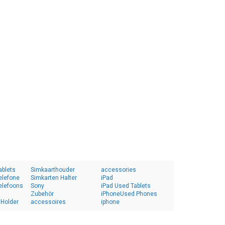
ablets
Simkaarthouder
accessories
elefone
Simkarten Halter
iPad
elefoons
Sony
iPad Used Tablets
Zubehör
iPhoneUsed Phones
 Holder
accessoires
iphone