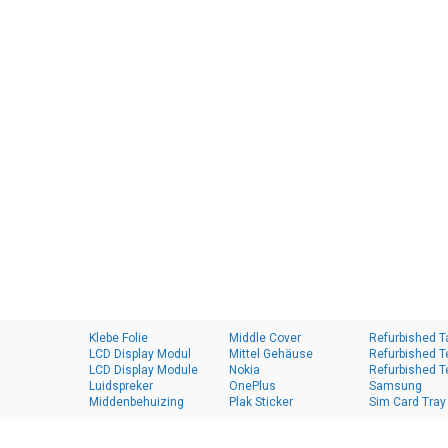
Klebe Folie
Middle Cover
Refurbished T
LCD Display Modul
Mittel Gehäuse
Refurbished T
LCD Display Module
Nokia
Refurbished T
Luidspreker
OnePlus
Samsung
Middenbehuizing
Plak Sticker
Sim Card Tray