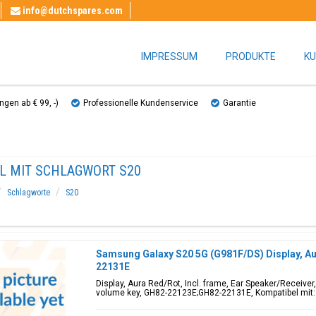
info@dutchspares.com
IMPRESSUM
PRODUKTE
KU
gen ab € 99, ​​-)
Professionelle Kundenservice
Garantie
EL MIT SCHLAGWORT S20
Schlagworte
S20
Samsung Galaxy S20 5G (G981F/DS) Display, A
22131E
Display, Aura Red/Rot, Incl. frame, Ear Speaker/Receiver
volume key, GH82-22123E;GH82-22131E, Kompatibel mit: