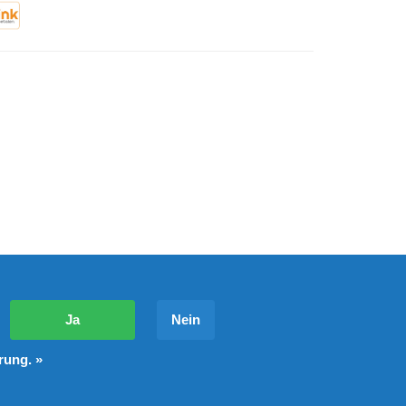
?
Ja
Nein
rung. »