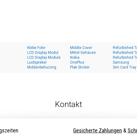
Klebe Folie
Middle Cover
Refurbished T
LCD Display Modul
Mittel Gehäuse
Refurbished T
LCD Display Module
Nokia
Refurbished T
Luidspreker
OnePlus
Samsung
Middenbehuizing
Plak Sticker
Sim Card Tray
Kontakt
gszeiten
Gesicherte Zahlungen
&
Schn