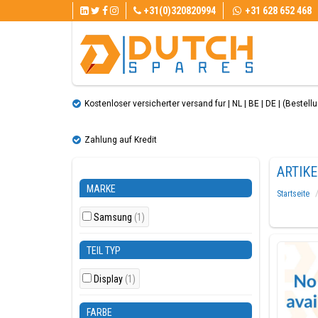
+31(0)320820994
+31 628 652 468
Kostenloser versicherter versand fur | NL | BE | DE | (Bestellun
Zahlung auf Kredit
ARTIK
MARKE
Startseite
Samsung
(1)
TEIL TYP
Display
(1)
FARBE