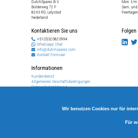
DutchSpares B.V.
Mon. t/m 
Bolderweg 72 F
Sam. und
8243 RD, Lelystad
Feiertagen
Nederland
Kontaktieren Sie uns
Folgen 
+31(0)320820994
Whatsapp Chat
info@dutchspares.com
Kontakt Formular
Informationen
Kundendienst
Allgemeinen Geschäftsbedingungen
Datenschutzerklärung
Disclaimer
Zahlungs Information
Rücksendungen & Garantien
Wir benutzen Cookies nur für inte
Für w