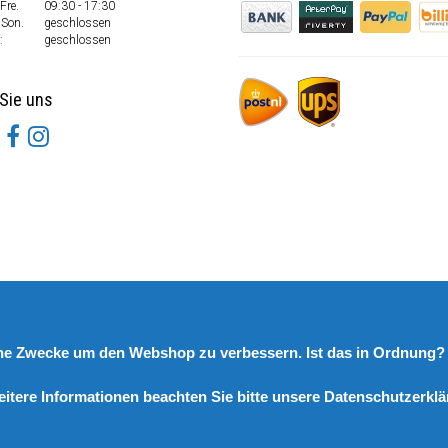
Fre.
09:30 - 17:30
 Son.
geschlossen
:
geschlossen
Sie uns
rne Zwecke um den Webshop zu verbessern. Ist das in Ordnung
eitere Informationen beachten Sie bitte unsere Datenschutzerklä
© Copyright 2026 DutchSpares B.V. - Design by
Webdinge.nl
DutchSpares B.V. word beoordeeld met
:
9,9
/
10
(
2541
Bewertungen) bij
Kiyoh.nl