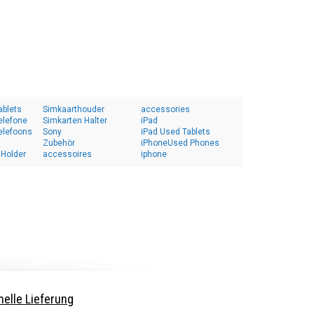
ablets
Simkaarthouder
accessories
elefone
Simkarten Halter
iPad
elefoons
Sony
iPad Used Tablets
Zubehör
iPhoneUsed Phones
 Holder
accessoires
iphone
elle Lieferung