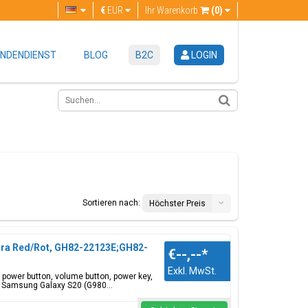
€
EUR
Ihr Warenkorb
(0)
NDENDIENST
BLOG
B2C
LOGIN
Sortieren nach:
Höchster Preis
ura Red/Rot, GH82-22123E;GH82-
€--,--
*
Exkl. MwSt.
, power button, volume button, power key,
 Samsung Galaxy S20 (G980...