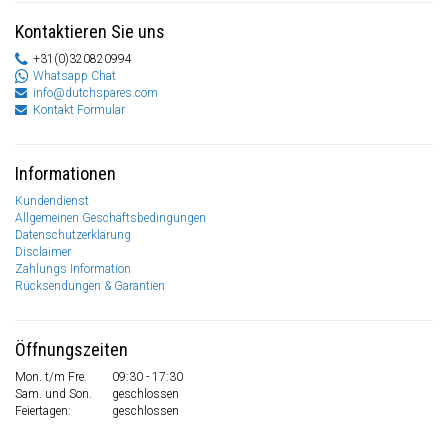
Kontaktieren Sie uns
+31(0)320820994
Whatsapp Chat
info@dutchspares.com
Kontakt Formular
Informationen
Kundendienst
Allgemeinen Geschäftsbedingungen
Datenschutzerklärung
Disclaimer
Zahlungs Information
Rücksendungen & Garantien
Öffnungszeiten
Mon. t/m Fre.
09:30 - 17:30
Sam. und Son.
geschlossen
Feiertagen:
geschlossen