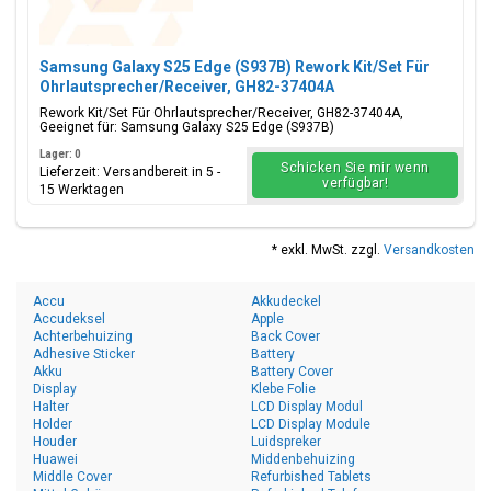
Samsung Galaxy S25 Edge (S937B) Rework Kit/Set Für
Ohrlautsprecher/Receiver, GH82-37404A
Rework Kit/Set Für Ohrlautsprecher/Receiver, GH82-37404A,
Geeignet für: Samsung Galaxy S25 Edge (S937B)
Lager: 0
Schicken Sie mir wenn
Lieferzeit: Versandbereit in 5 -
verfügbar!
15 Werktagen
* exkl. MwSt. zzgl.
Versandkosten
Accu
Akkudeckel
Accudeksel
Apple
Achterbehuizing
Back Cover
Adhesive Sticker
Battery
Akku
Battery Cover
Display
Klebe Folie
Halter
LCD Display Modul
Holder
LCD Display Module
Houder
Luidspreker
Huawei
Middenbehuizing
Middle Cover
Refurbished Tablets