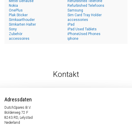
Mittel Gehäuse
Refurbished Telefone
Nokia
Refurbished Telefoons
OnePlus
Samsung
Plak Sticker
Sim Card Tray Holder
Simkaarthouder
accessories
Simkarten Halter
iPad
Sony
iPad Used Tablets
Zubehör
iPhoneUsed Phones
accessoires
iphone
Kontakt
Adressdaten
DutchSpares B.V.
Bolderweg 72 F
8243 RD, Lelystad
Nederland