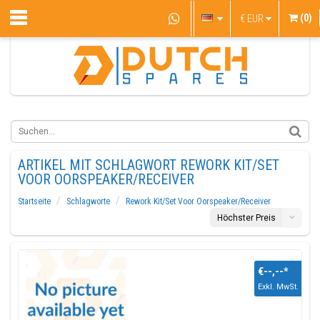
(0)
€
EUR
ARTIKEL MIT SCHLAGWORT REWORK KIT/SET
VOOR OORSPEAKER/RECEIVER
Startseite
Schlagworte
Rework Kit/Set Voor Oorspeaker/Receiver
Höchster Preis
€--,--
*
Exkl. MwSt.