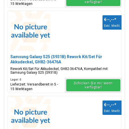
verfügbar!
15 Werktagen
€--,--
*
Exkl. MwSt.
Samsung Galaxy S25 (S931B) Rework Kit/Set Für
Akkudeckel, GH82-36476A
Rework Kit/Set Für Akkudeckel, GH82-36476A, Kompatibel mit:
Samsung Galaxy S25 (S931B)
Lager: 0
Schicken Sie mir wenn
Lieferzeit: Versandbereit in 5 -
verfügbar!
15 Werktagen
€--,--
*
Exkl. MwSt.