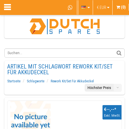
(0)
€
EUR
ARTIKEL MIT SCHLAGWORT REWORK KIT/SET
FÜR AKKUDECKEL
Startseite
Schlagworte
Rework Kit/Set Für Akkudeckel
Höchster Preis
€--,--
*
Exkl. MwSt.