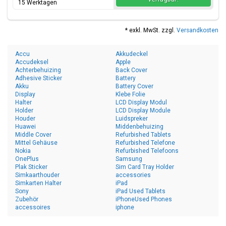
15 Werktagen
* exkl. MwSt. zzgl.
Versandkosten
Accu
Akkudeckel
Accudeksel
Apple
Achterbehuizing
Back Cover
Adhesive Sticker
Battery
Akku
Battery Cover
Display
Klebe Folie
Halter
LCD Display Modul
Holder
LCD Display Module
Houder
Luidspreker
Huawei
Middenbehuizing
Middle Cover
Refurbished Tablets
Mittel Gehäuse
Refurbished Telefone
Nokia
Refurbished Telefoons
OnePlus
Samsung
Plak Sticker
Sim Card Tray Holder
Simkaarthouder
accessories
Simkarten Halter
iPad
Sony
iPad Used Tablets
Zubehör
iPhoneUsed Phones
accessoires
iphone