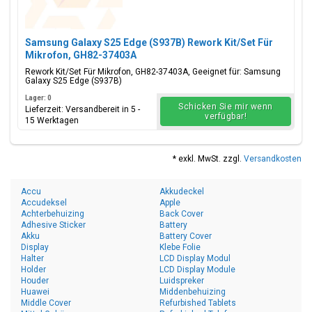
Samsung Galaxy S25 Edge (S937B) Rework Kit/Set Für
Mikrofon, GH82-37403A
Rework Kit/Set Für Mikrofon, GH82-37403A, Geeignet für: Samsung
Galaxy S25 Edge (S937B)
Lager: 0
Schicken Sie mir wenn
Lieferzeit: Versandbereit in 5 -
verfügbar!
15 Werktagen
* exkl. MwSt. zzgl.
Versandkosten
Accu
Akkudeckel
Accudeksel
Apple
Achterbehuizing
Back Cover
Adhesive Sticker
Battery
Akku
Battery Cover
Display
Klebe Folie
Halter
LCD Display Modul
Holder
LCD Display Module
Houder
Luidspreker
Huawei
Middenbehuizing
Middle Cover
Refurbished Tablets