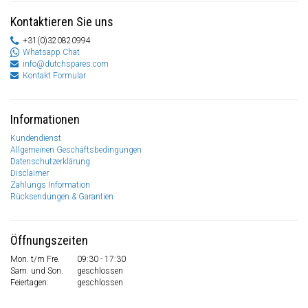
Kontaktieren Sie uns
+31(0)320820994
Whatsapp Chat
info@dutchspares.com
Kontakt Formular
Informationen
Kundendienst
Allgemeinen Geschäftsbedingungen
Datenschutzerklärung
Disclaimer
Zahlungs Information
Rücksendungen & Garantien
Öffnungszeiten
Mon. t/m Fre.
09:30 - 17:30
Sam. und Son.
geschlossen
Feiertagen:
geschlossen