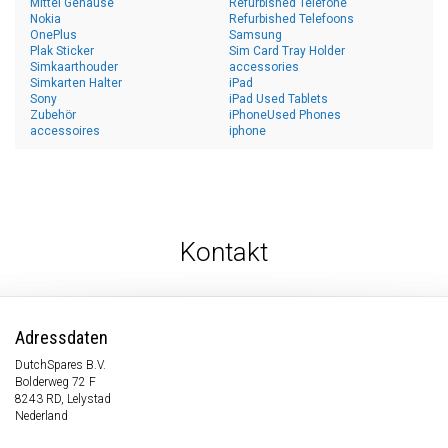
Mittel Gehäuse
Refurbished Telefone
Nokia
Refurbished Telefoons
OnePlus
Samsung
Plak Sticker
Sim Card Tray Holder
Simkaarthouder
accessories
Simkarten Halter
iPad
Sony
iPad Used Tablets
Zubehör
iPhoneUsed Phones
accessoires
iphone
Kontakt
Adressdaten
DutchSpares B.V.
Bolderweg 72 F
8243 RD, Lelystad
Nederland