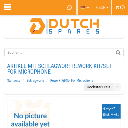
(0)
€
EUR
ARTIKEL MIT SCHLAGWORT REWORK KIT/SET
FOR MICROPHONE
Startseite
Schlagworte
Rework Kit/Set For Microphone
Höchster Preis
€--,--
*
Exkl. MwSt.