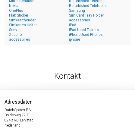
Mittel Gehäuse
Refurbished Telefone
Nokia
Refurbished Telefoons
OnePlus
Samsung
Plak Sticker
Sim Card Tray Holder
Simkaarthouder
accessories
Simkarten Halter
iPad
Sony
iPad Used Tablets
Zubehör
iPhoneUsed Phones
accessoires
iphone
Kontakt
Adressdaten
DutchSpares B.V.
Bolderweg 72 F
8243 RD, Lelystad
Nederland