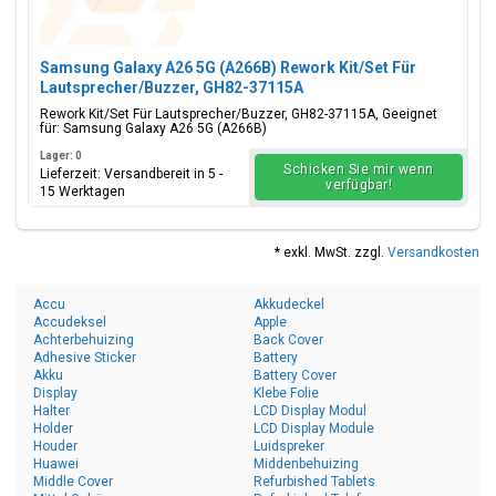
Samsung Galaxy A26 5G (A266B) Rework Kit/Set Für
Lautsprecher/Buzzer, GH82-37115A
Rework Kit/Set Für Lautsprecher/Buzzer, GH82-37115A, Geeignet
für: Samsung Galaxy A26 5G (A266B)
Lager: 0
Schicken Sie mir wenn
Lieferzeit: Versandbereit in 5 -
verfügbar!
15 Werktagen
* exkl. MwSt. zzgl.
Versandkosten
Accu
Akkudeckel
Accudeksel
Apple
Achterbehuizing
Back Cover
Adhesive Sticker
Battery
Akku
Battery Cover
Display
Klebe Folie
Halter
LCD Display Modul
Holder
LCD Display Module
Houder
Luidspreker
Huawei
Middenbehuizing
Middle Cover
Refurbished Tablets