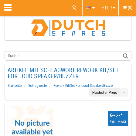
(0)
€
EUR
ARTIKEL MIT SCHLAGWORT REWORK KIT/SET
FOR LOUD SPEAKER/BUZZER
Startseite
Schlagworte
Rework Kit/Set For Loud Speaker/Buzzer
Höchster Preis
€--,--
*
Exkl. MwSt.