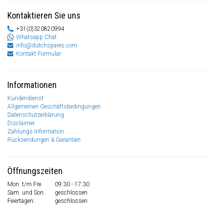
Kontaktieren Sie uns
+31(0)320820994
Whatsapp Chat
info@dutchspares.com
Kontakt Formular
Informationen
Kundendienst
Allgemeinen Geschäftsbedingungen
Datenschutzerklärung
Disclaimer
Zahlungs Information
Rücksendungen & Garantien
Öffnungszeiten
Mon. t/m Fre.
09:30 - 17:30
Sam. und Son.
geschlossen
Feiertagen:
geschlossen