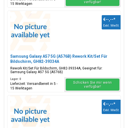
verfügbar!
15 Werktagen
€--,--
*
Exkl. MwSt.
Samsung Galaxy A57 5G (A576B) Rework Kit/Set Für
Bildschirm, GH82-39334A
Rework Kit/Set Für Bildschirm, GH82-39334A, Geeignet für:
Samsung Galaxy A57 5G (A576B)
Lager: 0
Schicken Sie mir wenn
Lieferzeit: Versandbereit in 5 -
verfügbar!
15 Werktagen
€--,--
*
Exkl. MwSt.