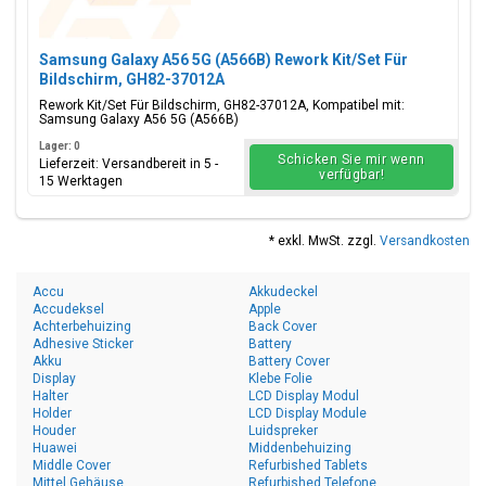
Samsung Galaxy A56 5G (A566B) Rework Kit/Set Für
Bildschirm, GH82-37012A
Rework Kit/Set Für Bildschirm, GH82-37012A, Kompatibel mit:
Samsung Galaxy A56 5G (A566B)
Lager: 0
Schicken Sie mir wenn
Lieferzeit: Versandbereit in 5 -
verfügbar!
15 Werktagen
* exkl. MwSt. zzgl.
Versandkosten
Accu
Akkudeckel
Accudeksel
Apple
Achterbehuizing
Back Cover
Adhesive Sticker
Battery
Akku
Battery Cover
Display
Klebe Folie
Halter
LCD Display Modul
Holder
LCD Display Module
Houder
Luidspreker
Huawei
Middenbehuizing
Middle Cover
Refurbished Tablets
Mittel Gehäuse
Refurbished Telefone