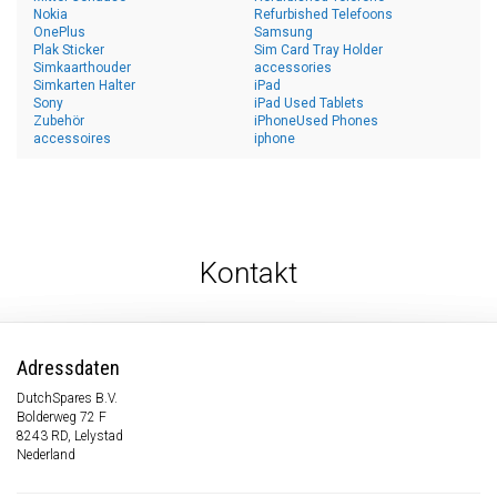
Nokia
Refurbished Telefoons
OnePlus
Samsung
Plak Sticker
Sim Card Tray Holder
Simkaarthouder
accessories
Simkarten Halter
iPad
Sony
iPad Used Tablets
Zubehör
iPhoneUsed Phones
accessoires
iphone
Kontakt
Adressdaten
DutchSpares B.V.
Bolderweg 72 F
8243 RD, Lelystad
Nederland