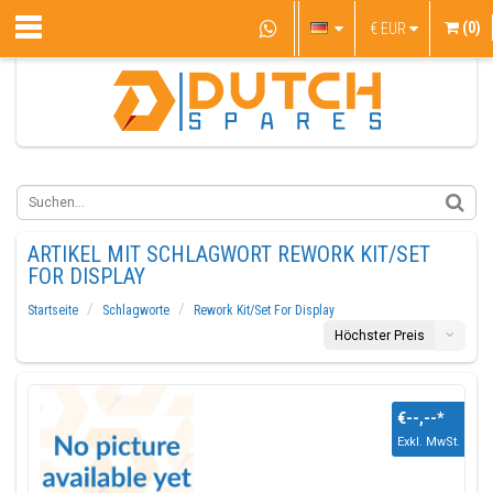
(0)
€
EUR
ARTIKEL MIT SCHLAGWORT REWORK KIT/SET
FOR DISPLAY
Startseite
Schlagworte
Rework Kit/Set For Display
Höchster Preis
€--,--
*
Exkl. MwSt.