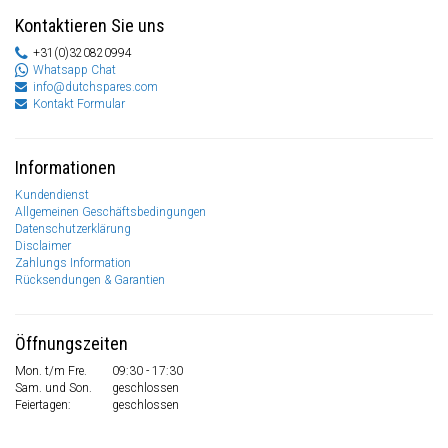
Kontaktieren Sie uns
+31(0)320820994
Whatsapp Chat
info@dutchspares.com
Kontakt Formular
Informationen
Kundendienst
Allgemeinen Geschäftsbedingungen
Datenschutzerklärung
Disclaimer
Zahlungs Information
Rücksendungen & Garantien
Öffnungszeiten
Mon. t/m Fre.
09:30 - 17:30
Sam. und Son.
geschlossen
Feiertagen:
geschlossen