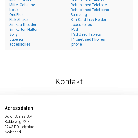
Middle Cover
Refurbished Tablets
Mittel Gehäuse
Refurbished Telefone
Nokia
Refurbished Telefoons
OnePlus
Samsung
Plak Sticker
Sim Card Tray Holder
Simkaarthouder
accessories
Simkarten Halter
iPad
Sony
iPad Used Tablets
Zubehör
iPhoneUsed Phones
accessoires
iphone
Kontakt
Adressdaten
DutchSpares B.V.
Bolderweg 72 F
8243 RD, Lelystad
Nederland