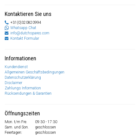
Kontaktieren Sie uns
+31(0)320820994
Whatsapp Chat
info@dutchspares.com
Kontakt Formular
Informationen
Kundendienst
Allgemeinen Geschäftsbedingungen
Datenschutzerklärung
Disclaimer
Zahlungs Information
Rücksendungen & Garantien
Öffnungszeiten
Mon. t/m Fre.
09:30 - 17:30
Sam. und Son.
geschlossen
Feiertagen:
geschlossen