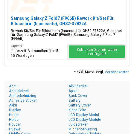
Samsung Galaxy Z Fold7 (F966B) Rework Kit/Set Für
Bildschirm (Innenseite), GH82-37822A
Rework Kit/Set Für Bildschirm (Innenseite), GH82-37822A, Geeignet
für: Samsung Galaxy Z Fold7 (F966B), Samsung Galaxy Z Fold 7
(F966B)
Lager: 0
Schicken Sie mir wenn
Lieferzeit: Versandbereit in 5 -
verfügbar!
15 Werktagen
* exkl. MwSt. zzgl.
Versandkosten
Accu
Akkudeckel
Accudeksel
Apple
Achterbehuizing
Back Cover
Adhesive Sticker
Battery
Akku
Battery Cover
Display
Klebe Folie
Halter
LCD Display Modul
Holder
LCD Display Module
Houder
Luidspreker
Huawei
Middenbehuizing