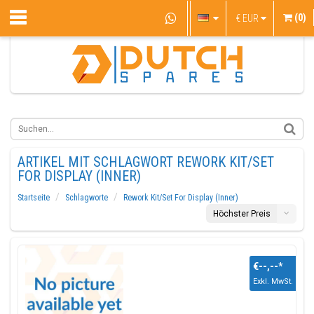
(0)
€
EUR
ARTIKEL MIT SCHLAGWORT REWORK KIT/SET
FOR DISPLAY (INNER)
Startseite
Schlagworte
Rework Kit/Set For Display (Inner)
Höchster Preis
€--,--
*
Exkl. MwSt.