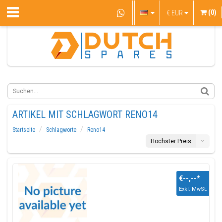
(0)
€
EUR
ARTIKEL MIT SCHLAGWORT RENO14
Startseite
Schlagworte
Reno14
Höchster Preis
€--,--
*
Exkl. MwSt.