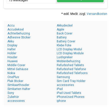
15 Werktagen
* exkl. MwSt. zzgl.
Versandkosten
Accu
Akkudeckel
Accudeksel
Apple
Achterbehuizing
Back Cover
Adhesive Sticker
Battery
Akku
Battery Cover
Display
Klebe Folie
Halter
LCD Display Modul
Holder
LCD Display Module
Houder
Luidspreker
Huawei
Middenbehuizing
Middle Cover
Refurbished Tablets
Mittel Gehäuse
Refurbished Telefone
Nokia
Refurbished Telefoons
OnePlus
Samsung
Plak Sticker
Sim Card Tray Holder
Simkaarthouder
accessories
Simkarten Halter
iPad
Sony
iPad Used Tablets
Zubehör
iPhoneUsed Phones
accessoires
iphone