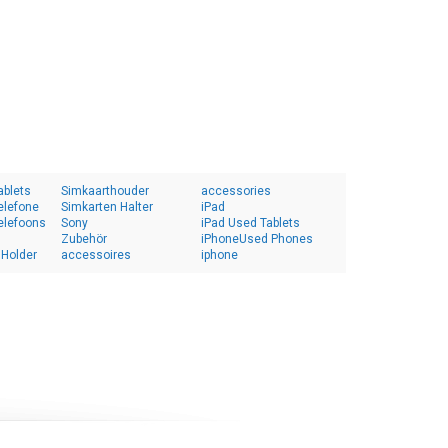
ablets
Simkaarthouder
accessories
elefone
Simkarten Halter
iPad
elefoons
Sony
iPad Used Tablets
Zubehör
iPhoneUsed Phones
 Holder
accessoires
iphone