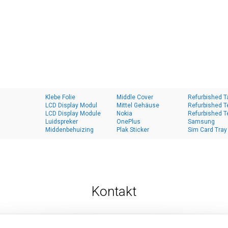
Klebe Folie
Middle Cover
Refurbished T
LCD Display Modul
Mittel Gehäuse
Refurbished T
LCD Display Module
Nokia
Refurbished T
Luidspreker
OnePlus
Samsung
Middenbehuizing
Plak Sticker
Sim Card Tray
Kontakt