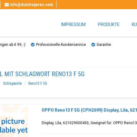
info@dutchspares.com
IMPRESSUM
PRODUKTE
KU
gen ab € 99, ​​-)
Professionelle Kundenservice
Garantie
EL MIT SCHLAGWORT RENO13 F 5G
Schlagworte
Reno13 F 5G
OPPO Reno13 F 5G (CPH2699) Display, Lila, 6
Display, Lila, 621029000450, Geeignet für: OPPO Reno