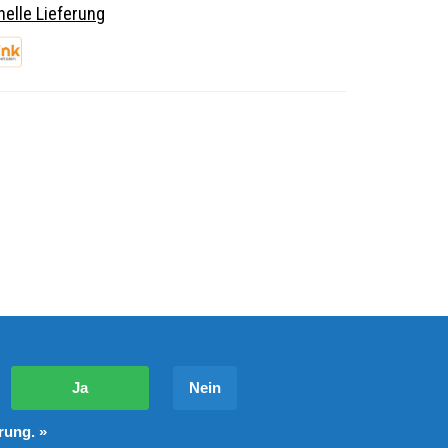
elle Lieferung
?
Ja
Nein
rung. »