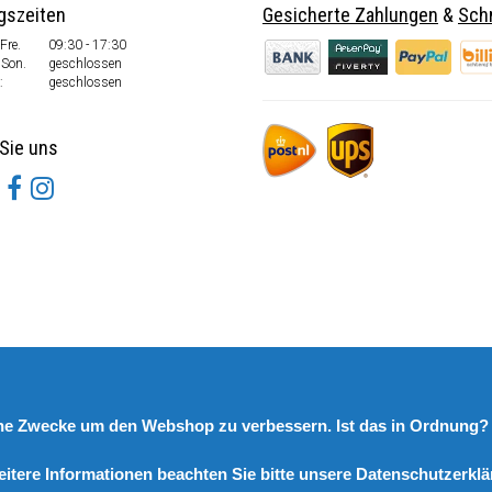
gszeiten
Gesicherte Zahlungen
&
Schn
Fre.
09:30 - 17:30
 Son.
geschlossen
:
geschlossen
Sie uns
rne Zwecke um den Webshop zu verbessern. Ist das in Ordnung
eitere Informationen beachten Sie bitte unsere Datenschutzerklä
© Copyright 2026 DutchSpares B.V. - Design by
Webdinge.nl