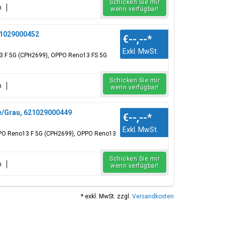
Schicken Sie mir
n
wenn verfügbar!
21029000452
€--,--
*
Exkl. MwSt.
13 F 5G (CPH2699), OPPO Reno13 FS 5G
Schicken Sie mir
n
wenn verfügbar!
e/Grau, 621029000449
€--,--
*
Exkl. MwSt.
OPPO Reno13 F 5G (CPH2699), OPPO Reno13
Schicken Sie mir
n
wenn verfügbar!
* exkl. MwSt. zzgl.
Versandkosten