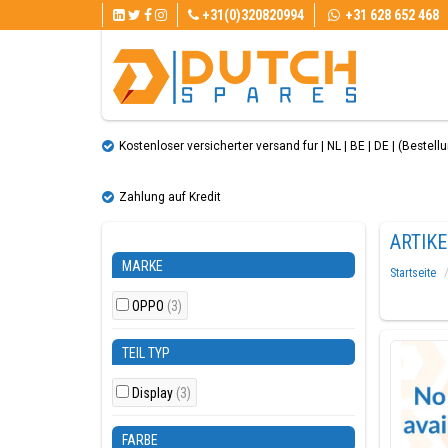
+31(0)320820994
+31 628 652 468
Kostenloser versicherter versand fur | NL | BE | DE | (Bestellun
Zahlung auf Kredit
ARTIK
MARKE
Startseite
OPPO
(3)
TEIL TYP
Display
(3)
FARBE