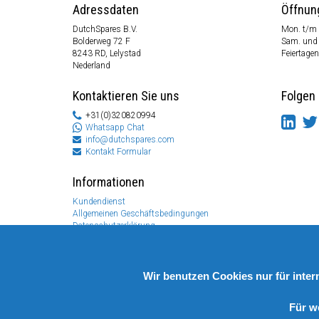
Adressdaten
Öffnun
DutchSpares B.V.
Mon. t/m 
Bolderweg 72 F
Sam. und
8243 RD, Lelystad
Feiertagen
Nederland
Kontaktieren Sie uns
Folgen 
+31(0)320820994
Whatsapp Chat
info@dutchspares.com
Kontakt Formular
Informationen
Kundendienst
Allgemeinen Geschäftsbedingungen
Datenschutzerklärung
Disclaimer
Zahlungs Information
Rücksendungen & Garantien
Wir benutzen Cookies nur für inte
Für w