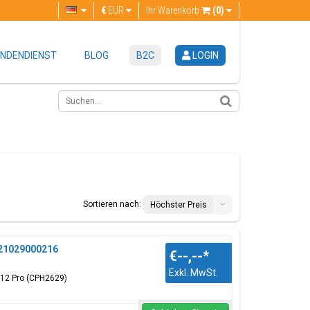
€
EUR
Ihr Warenkorb
(0)
NDENDIENST
BLOG
B2C
LOGIN
Sortieren nach:
Höchster Preis
621029000216
€--,--
*
Exkl. MwSt.
o12 Pro (CPH2629)