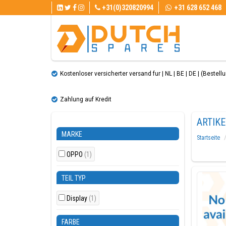
+31(0)320820994
+31 628 652 468
Kostenloser versicherter versand fur | NL | BE | DE | (Bestellun
Zahlung auf Kredit
ARTIK
MARKE
Startseite
OPPO
(1)
TEIL TYP
Display
(1)
FARBE