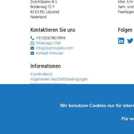
DutchSpares B.V.
Mon. t/m 
Bolderweg 72 F
Sam. und
8243 RD, Lelystad
Feiertagen
Nederland
Kontaktieren Sie uns
Folgen 
+31(0)320820994
Whatsapp Chat
info@dutchspares.com
Kontakt Formular
Informationen
Kundendienst
Allgemeinen Geschäftsbedingungen
Datenschutzerklärung
Disclaimer
Zahlungs Information
Rücksendungen & Garantien
Wir benutzen Cookies nur für inte
Für w