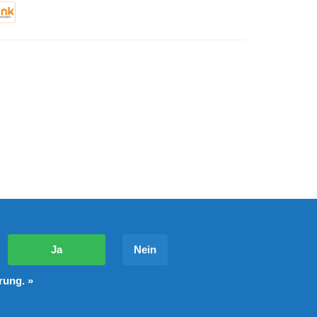
?
Ja
Nein
rung. »