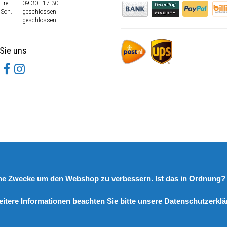
Fre.
09:30 - 17:30
 Son.
geschlossen
:
geschlossen
Sie uns
rne Zwecke um den Webshop zu verbessern. Ist das in Ordnung
eitere Informationen beachten Sie bitte unsere Datenschutzerklä
© Copyright 2026 DutchSpares B.V. - Design by
Webdinge.nl
DutchSpares B.V. word beoordeeld met
:
9,9
/
10
(
2541
Bewertungen) bij
Kiyoh.nl