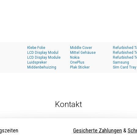
Klebe Folie
Middle Cover
Refurbished T
LCD Display Modul
Mittel Gehäuse
Refurbished T
LCD Display Module
Nokia
Refurbished T
Luidspreker
OnePlus
Samsung
Middenbehuizing
Plak Sticker
Sim Card Tray
Kontakt
gszeiten
Gesicherte Zahlungen
&
Schn