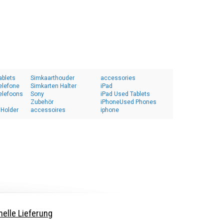
ablets
Simkaarthouder
accessories
elefone
Simkarten Halter
iPad
elefoons
Sony
iPad Used Tablets
Zubehör
iPhoneUsed Phones
 Holder
accessoires
iphone
elle Lieferung