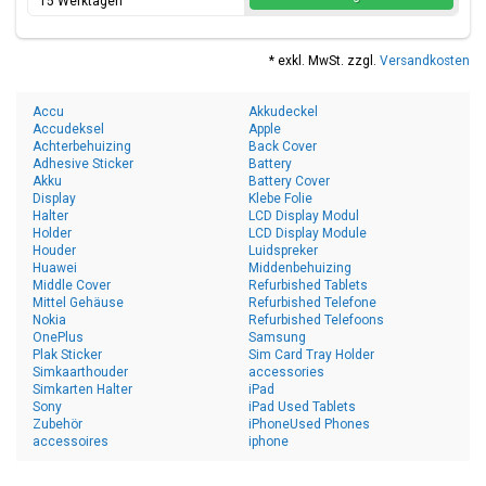
15 Werktagen
* exkl. MwSt. zzgl.
Versandkosten
Accu
Akkudeckel
Accudeksel
Apple
Achterbehuizing
Back Cover
Adhesive Sticker
Battery
Akku
Battery Cover
Display
Klebe Folie
Halter
LCD Display Modul
Holder
LCD Display Module
Houder
Luidspreker
Huawei
Middenbehuizing
Middle Cover
Refurbished Tablets
Mittel Gehäuse
Refurbished Telefone
Nokia
Refurbished Telefoons
OnePlus
Samsung
Plak Sticker
Sim Card Tray Holder
Simkaarthouder
accessories
Simkarten Halter
iPad
Sony
iPad Used Tablets
Zubehör
iPhoneUsed Phones
accessoires
iphone