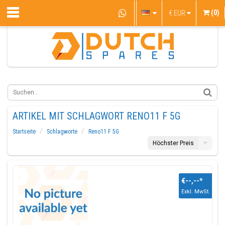
(0)
€
EUR
ARTIKEL MIT SCHLAGWORT RENO11 F 5G
Startseite
Schlagworte
Reno11 F 5G
Höchster Preis
€--,--
*
Exkl. MwSt.