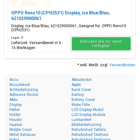
OPPO Reno10 (CPH2531) Display, Ice Blue/Blau,
621029000061
Display, Ice Blue/Blau, 621029000061, Geeignet für: OPPO Reno10
(CPH2531)
Lager: 0
Schicken Sie mir wenn
Lieferzeit: Versandbereit in 5 -
verfügbar!
15 Werktagen
* exkl. MwSt. zzgl.
Versandkosten
Accu
Akkudeckel
Accudeksel
Apple
Achterbehuizing
Back Cover
Adhesive Sticker
Battery
Akku
Battery Cover
Display
Klebe Folie
Halter
LCD Display Modul
Holder
LCD Display Module
Houder
Luidspreker
Huawei
Middenbehuizing
Middle Cover
Refurbished Tablets
Mittel Gehäuse
Refurbished Telefone
Nokia
Refurbished Telefoons