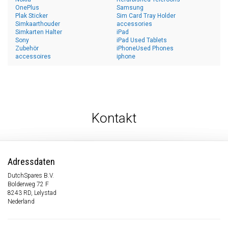
OnePlus
Samsung
Plak Sticker
Sim Card Tray Holder
Simkaarthouder
accessories
Simkarten Halter
iPad
Sony
iPad Used Tablets
Zubehör
iPhoneUsed Phones
accessoires
iphone
Kontakt
Adressdaten
DutchSpares B.V.
Bolderweg 72 F
8243 RD, Lelystad
Nederland