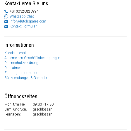
Kontaktieren Sie uns
+31(0)320820994
Whatsapp Chat
info@dutchspares.com
Kontakt Formular
Informationen
Kundendienst
Allgemeinen Geschäftsbedingungen
Datenschutzerklärung
Disclaimer
Zahlungs Information
Rücksendungen & Garantien
Öffnungszeiten
Mon. t/m Fre.
09:30 - 17:30
Sam. und Son.
geschlossen
Feiertagen:
geschlossen