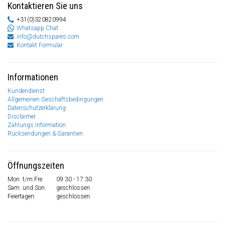
Kontaktieren Sie uns
+31(0)320820994
Whatsapp Chat
info@dutchspares.com
Kontakt Formular
Informationen
Kundendienst
Allgemeinen Geschäftsbedingungen
Datenschutzerklärung
Disclaimer
Zahlungs Information
Rücksendungen & Garantien
Öffnungszeiten
Mon. t/m Fre.
09:30 - 17:30
Sam. und Son.
geschlossen
Feiertagen:
geschlossen