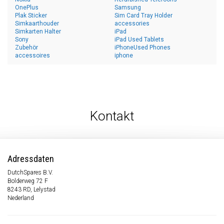
OnePlus
Samsung
Plak Sticker
Sim Card Tray Holder
Simkaarthouder
accessories
Simkarten Halter
iPad
Sony
iPad Used Tablets
Zubehör
iPhoneUsed Phones
accessoires
iphone
Kontakt
Adressdaten
DutchSpares B.V.
Bolderweg 72 F
8243 RD, Lelystad
Nederland