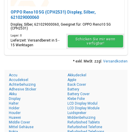
OPPO Reno10 5G (CPH2531) Display, Silber,
621029000060
Display, Silber, 621029000060, Geeignet für: OPPO Reno10 5G
(CPH2531)
Lager: 0
Schicken Sie mir wenn
Lieferzeit: Versandbereit in 5 -
verfügbar!
15 Werktagen
* exkl. MwSt. zzgl.
Versandkosten
Accu
Akkudeckel
Accudeksel
Apple
Achterbehuizing
Back Cover
Adhesive Sticker
Battery
Akku
Battery Cover
Display
Klebe Folie
Halter
LCD Display Modul
Holder
LCD Display Module
Houder
Luidspreker
Huawei
Middenbehuizing
Middle Cover
Refurbished Tablets
Mittel Gehäuse
Refurbished Telefone
Nokia
Refurbished Telefoons