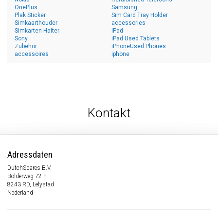
OnePlus
Samsung
Plak Sticker
Sim Card Tray Holder
Simkaarthouder
accessories
Simkarten Halter
iPad
Sony
iPad Used Tablets
Zubehör
iPhoneUsed Phones
accessoires
iphone
Kontakt
Adressdaten
DutchSpares B.V.
Bolderweg 72 F
8243 RD, Lelystad
Nederland