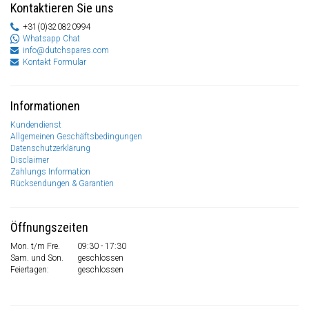
Kontaktieren Sie uns
+31(0)320820994
Whatsapp Chat
info@dutchspares.com
Kontakt Formular
Informationen
Kundendienst
Allgemeinen Geschäftsbedingungen
Datenschutzerklärung
Disclaimer
Zahlungs Information
Rücksendungen & Garantien
Öffnungszeiten
Mon. t/m Fre.
09:30 - 17:30
Sam. und Son.
geschlossen
Feiertagen:
geschlossen