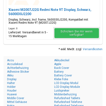
Xiaomi M2007J22G Redmi Note 9T Display, Schwarz,
5600030J2200
Display, Schwarz, Incl. frame, 5600030J2200, Kompatibel mit:
Xiaomi Redmi Note 9T (M2007J22G)
Lager: 0
Schicken Sie mir wenn
Lieferzeit: Versandbereit in 5 -
verfügbar!
15 Werktagen
* exkl. MwSt. zzgl.
Versandkosten
Accu
Akkudeckel
Accudeksel
Apple
Achterbehuizing
Back Cover
Adhesive Sticker
Battery
Akku
Battery Cover
Display
Klebe Folie
Halter
LCD Display Modul
Holder
LCD Display Module
Houder
Luidspreker
Huawei
Middenbehuizing
Middle Cover
Refurbished Tablets
Mittel Gehäuse
Refurbished Telefone
Nokia
Refurbished Telefoons