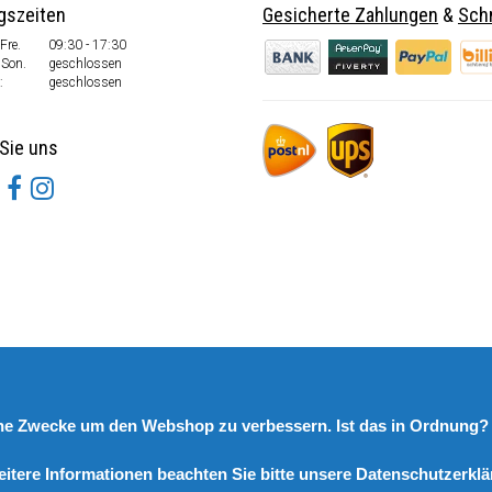
gszeiten
Gesicherte Zahlungen
&
Schn
Fre.
09:30 - 17:30
 Son.
geschlossen
:
geschlossen
Sie uns
rne Zwecke um den Webshop zu verbessern. Ist das in Ordnung
eitere Informationen beachten Sie bitte unsere Datenschutzerklä
© Copyright 2026 DutchSpares B.V. - Design by
Webdinge.nl