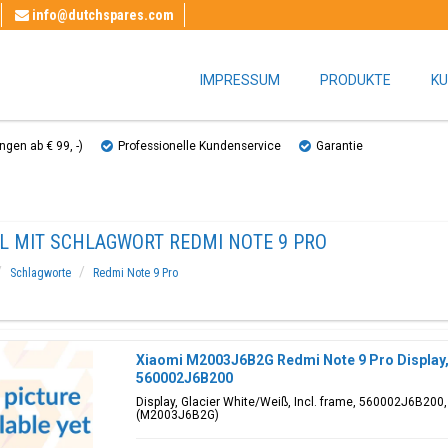
info@dutchspares.com
IMPRESSUM
PRODUKTE
KU
gen ab € 99, ​​-)
Professionelle Kundenservice
Garantie
EL MIT SCHLAGWORT REDMI NOTE 9 PRO
Schlagworte
Redmi Note 9 Pro
Xiaomi M2003J6B2G Redmi Note 9 Pro Display, 
560002J6B200
Display, Glacier White/Weiß, Incl. frame, 560002J6B200
(M2003J6B2G)