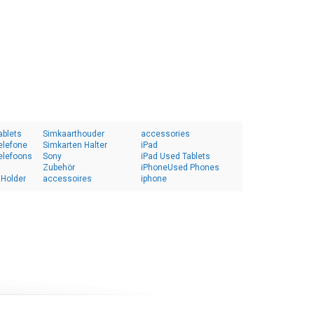
ablets
Simkaarthouder
accessories
elefone
Simkarten Halter
iPad
elefoons
Sony
iPad Used Tablets
Zubehör
iPhoneUsed Phones
 Holder
accessoires
iphone