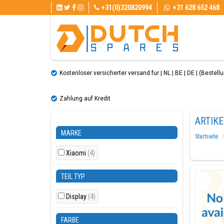
+31(0)320820994
+31 628 652 468
Kostenloser versicherter versand fur | NL | BE | DE | (Bestellun
Zahlung auf Kredit
ARTIK
MARKE
Startseite
Xiaomi
(4)
TEIL TYP
Display
(4)
FARBE