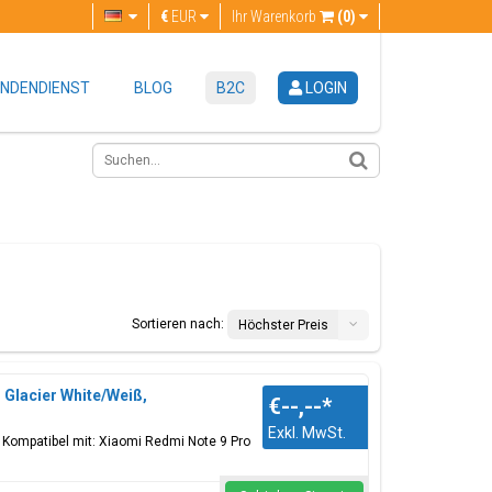
€
EUR
Ihr Warenkorb
(0)
NDENDIENST
BLOG
B2C
LOGIN
Sortieren nach:
Höchster Preis
Glacier White/Weiß,
€--,--
*
Exkl. MwSt.
, Kompatibel mit: Xiaomi Redmi Note 9 Pro