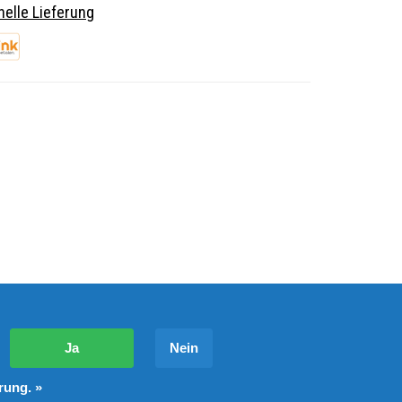
elle Lieferung
?
Ja
Nein
rung. »