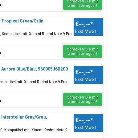
Schicken Sie mir
n
wenn verfügbar!
 Tropical Green/Grün,
€--,--
*
Exkl. MwSt.
, Kompatibel mit: Xiaomi Redmi Note 9 Pro
Schicken Sie mir
n
wenn verfügbar!
 Aurora Blue/Blau, 560005J6B200
€--,--
*
Exkl. MwSt.
Kompatibel mit: Xiaomi Redmi Note 9 Pro
Schicken Sie mir
n
wenn verfügbar!
Interstellar Gray/Grau,
€--,--
*
Exkl. MwSt.
200, Kompatibel mit: Xiaomi Redmi Note 9