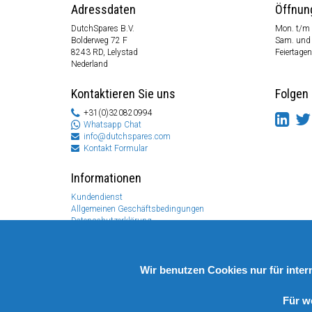
Adressdaten
Öffnun
DutchSpares B.V.
Mon. t/m 
Bolderweg 72 F
Sam. und
8243 RD, Lelystad
Feiertagen
Nederland
Kontaktieren Sie uns
Folgen 
+31(0)320820994
Whatsapp Chat
info@dutchspares.com
Kontakt Formular
Informationen
Kundendienst
Allgemeinen Geschäftsbedingungen
Datenschutzerklärung
Disclaimer
Zahlungs Information
Rücksendungen & Garantien
Wir benutzen Cookies nur für inte
Für w