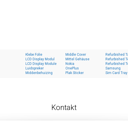
Klebe Folie
Middle Cover
Refurbished T
LCD Display Modul
Mittel Gehäuse
Refurbished T
LCD Display Module
Nokia
Refurbished T
Luidspreker
OnePlus
Samsung
Middenbehuizing
Plak Sticker
Sim Card Tray
Kontakt